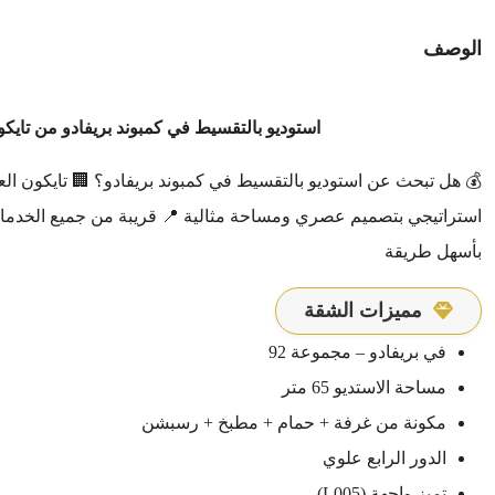
الوصف
استوديو بالتقسيط في كمبوند بريفادو من تايك
💰 هل تبحث عن استوديو بالتقسيط في كمبوند بريفادو؟ 🏢 تايكون ال
استراتيجي بتصميم عصري ومساحة مثالية 📍 قريبة من جميع الخدمات 
بأسهل طريقة
مميزات الشقة
في بريفادو – مجموعة 92
مساحة الاستديو 65 متر
مكونة من غرفة + حمام + مطبخ + رسبشن
الدور الرابع علوي
تميز واجهة (L005)