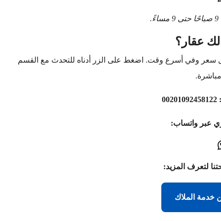
.
لك عقار؟
ل سعر وفي أسرع وقت. اضغط على الزر أدناه للتحدث مع القسم
باشرة.
00201092458122
ري عبر واتساب:
تنا لتعرف المزيد:
 خدمة الملاك