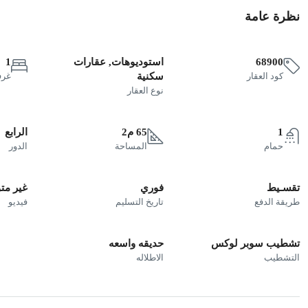
نظرة عامة
68900
استوديوهات, عقارات
1
كود العقار
سكنية
غرف
نوع العقار
1
65 م2
الرابع
حمام
المساحة
الدور
تقسـيط
فوري
غير مت
طريقة الدفع
تاريخ التسليم
فيديو
تشطيب سوبر لوكس
حديقه واسعه
التشطيب
الاطلاله