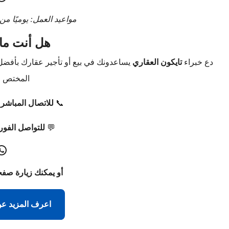
مواعيد العمل: يوميًا من 9 صباحًا حتى 9 مساءً
هل أنت ما
دع خبراء
تايكون العقاري
يساعدونك في بيع أو تأجير عقارك بأفض
المختص م
📞
للاتصال المباشر:
💬
للتواصل الفو
أو يمكنك زيارة صفح
اعرف المزيد عن