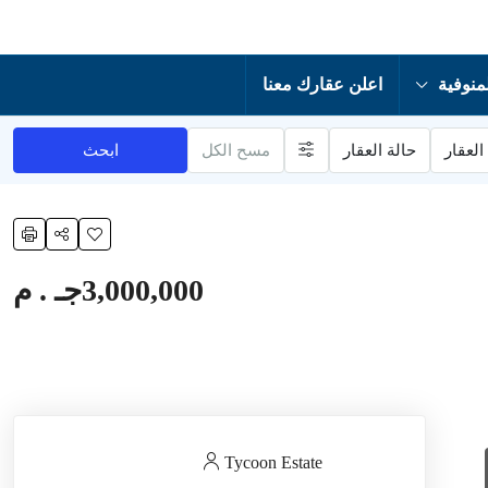
منوفية
اعلن عقارك معنا
العقار
حالة العقار
مسح الكل
ابحث
3,000,000جـ . م
Tycoon Estate