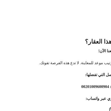
ا العقار؟
ا الآن!
يب موعد للمعاينة. لا تدع هذه الفرصة تفوتك.
صل التي تفضلها:
00201009600904
ري عبر واتساب: