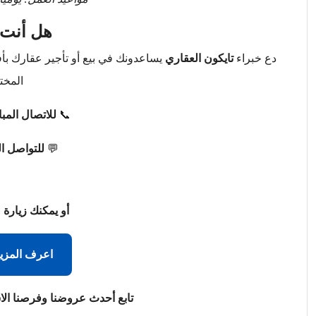
هل أنت 
دع خبراء
تايكون العقاري
يساعدونك في بيع أو تأجير عقارك ب
المخت
📞
للاتصال المب
💬
للتواصل ا
أو يمكنك زيارة 
اعرف المزي
تابع أحدث عروضنا وفرصنا الا