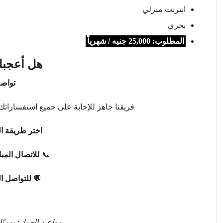
انترنت منزلي
بحري
المطلوب: 25,000 جنيه / شهرياً
هل أعجبك
تواصل
فريقنا جاهز للإجابة على جميع استفساراتك 
اختر طريقة ال
📞
للاتصال المب
💬
للتواصل ا
مواعيد العمل: يوميًا من 9 صباحًا حتى 