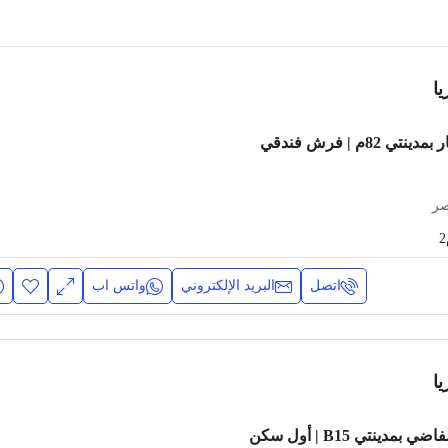
ا
شقة مفروشة للإيجار بمدينتي 82م | فرش فندقي
صر
اتصل
البريد الإلكتروني
واتس اب
ا
شقة 100م للإيجار الفاضي بمدينتي B15 | أول سكن