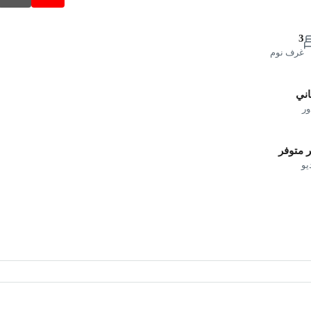
3
غرف نوم
اني
ور
 متوفر
يو