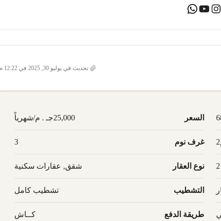
تحديث في يوليو 30, 2025 في 12:22 م
6
السعر
25,000جـ . م/شهرياً
غرف نوم
3
2
نوع العقار
شقق, عقارات سكنية
ر
التشطيب
تشطيب كامل
ي
طريقة الدفع
كــاش