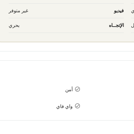
ي
فيديو
غير متوفر
ل
الإتجــاه
بحري
أمن
واي فاي