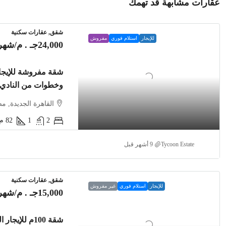
عقارات مشابهة قد تهمك
شقق, عقارات سكنية
للإيجار
استلام فوري
مفروش
24,000جـ . م
/شهري
وخطوات من النادي
القاهرة الجديدة, م
2
1
82
م2
Tycoon Estate
شقق, عقارات سكنية
للإيجار
استلام فوري
غير مفروش
15,000جـ . م
/شهري