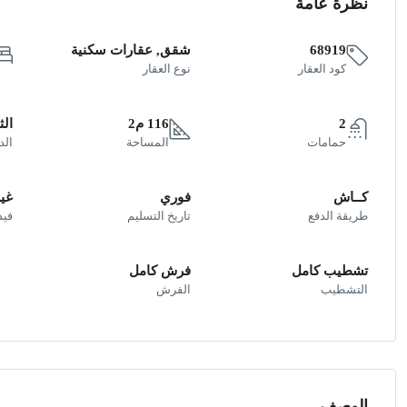
نظرة عامة
68919
شقق, عقارات سكنية
كود العقار
نوع العقار
2
116 م2
الث
حمامات
المساحة
الد
كــاش
فوري
غير
طريقة الدفع
تاريخ التسليم
فيد
تشطيب كامل
فرش كامل
التشطيب
الفرش
الوصف