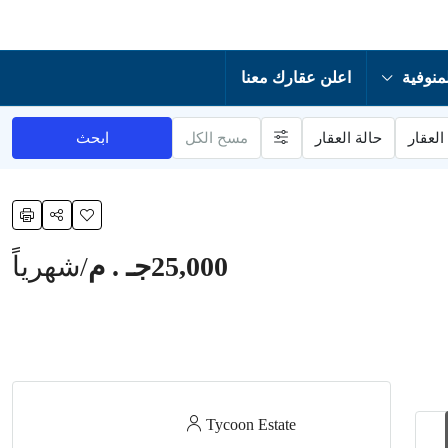
منوفية
اعلن عقارك معنا
العقار
حالة العقار
مسح الكل
ابحث
25,000جـ . م
/شهرياً
Tycoon Estate