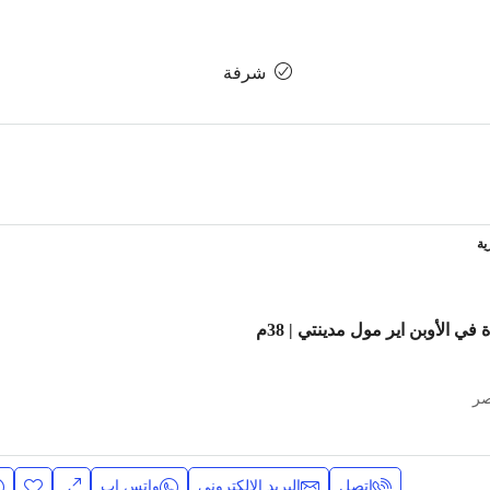
شرفة
ية
للبيع بالتقسيط عيادة في الأوبن اير مول مدينتي | 38م
صر
اتصل
البريد الإلكتروني
واتس اب