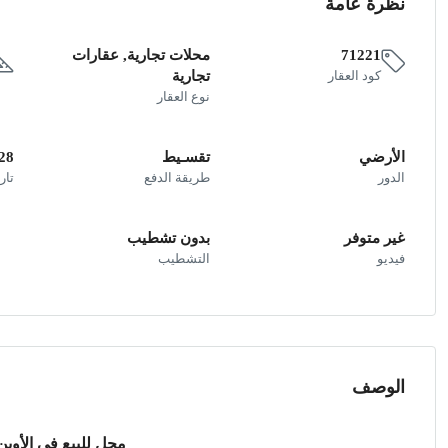
نظرة عامة
71221
محلات تجارية, عقارات
كود العقار
تجارية
نوع العقار
الأرضي
تقسـيط
28
الدور
طريقة الدفع
تار
غير متوفر
بدون تشطيب
فيديو
التشطيب
الوصف
محل للبيع في الأوبن