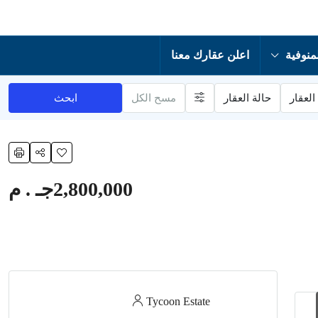
منوفية
اعلن عقارك معنا
العقار
حالة العقار
مسح الكل
ابحث
2,800,000جـ . م
Tycoon Estate