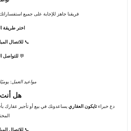
فريقنا جاهز للإجابة على جميع استفساراتك 
اختر طريقة ال
📞
للاتصال المب
💬
للتواصل ا
مواعيد العمل: يوميًا من 9 صباحًا حتى 
هل أنت 
دع خبراء
تايكون العقاري
يساعدونك في بيع أو تأجير عقارك ب
المخت
📞
للاتصال المب