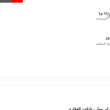
31 م2
المساحة
20
يخ التسليم
 اير مول – تايكون العقاري