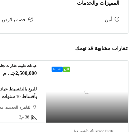
المميزات والخدمات
أمن
حصه بالارض
عقارات مشابهة قد تهمك
عيادات طبية, عقارات تجار
للبيع
تقسيط
2,500,000جـ . م
بأقساط 10 سنوات
القاهرة الجديدة, م
38
م2
Tycoon Estate