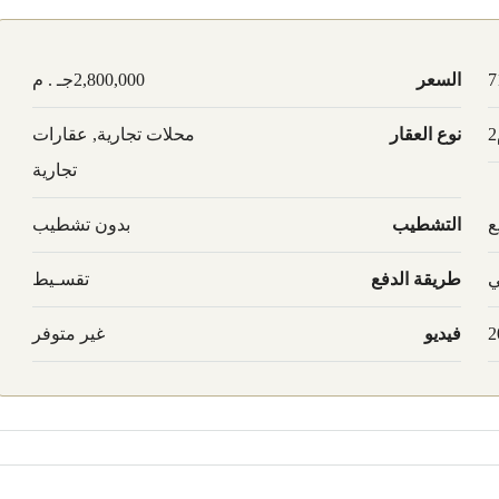
7
السعر
2,800,000جـ . م
نوع العقار
محلات تجارية, عقارات
تجارية
ع
التشطيب
بدون تشطيب
ي
طريقة الدفع
تقسـيط
2
فيديو
غير متوفر