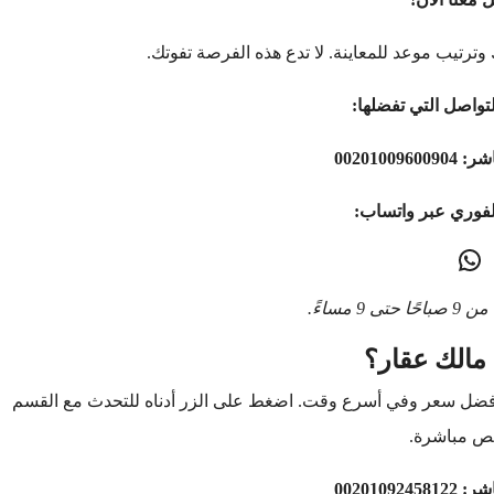
وترتيب موعد للمعاينة. لا تدع هذه الفرصة تفوتك.
تواصل التي تفضلها:
اشر:
00201009600904
لفوري عبر واتساب:
9 مساءً.
مالك عقار؟
أفضل سعر وفي أسرع وقت. اضغط على الزر أدناه للتحدث مع القسم
ص مباشرة.
اشر:
00201092458122