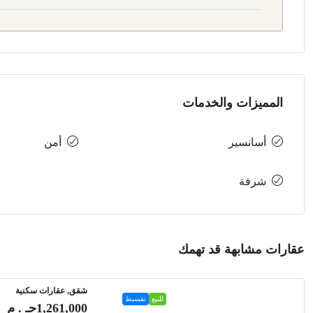
المميزات والخدمات
أسانسير
أمن
شرفة
عقارات مشابهة قد تهمك
شقق, عقارات سكنية
للبيع
تقسيط
1,261,000جـ . م