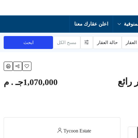
منوفية
اعلن عقارك معنا
العقار
حالة العقار
مسح الكل
ابحث
 رائع
1,070,000جـ . م
Tycoon Estate