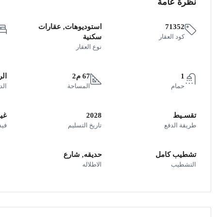
نظرة عامة
71352
استوديوهات, عقارات
كود العقار
سكنية
نوع العقار
1
67 م2
الر
حمام
المساحة
الد
تقسـيط
2028
غير
طريقة الدفع
تاريخ التسليم
فيد
تشطيب كامل
حديقه, شارع
التشطيب
الاطلاله