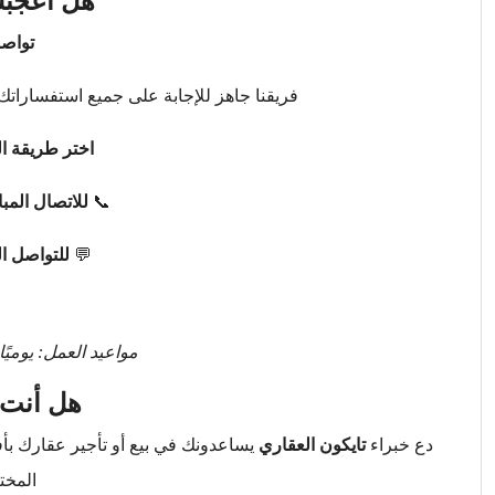
هل أعجبك
تواصل
فريقنا جاهز للإجابة على جميع استفساراتك 
اختر طريقة ال
📞
للاتصال المب
💬
للتواصل ا
مواعيد العمل: يوميًا من 9 صباحًا حتى 
هل أنت 
دع خبراء
تايكون العقاري
يساعدونك في بيع أو تأجير عقارك ب
المخت