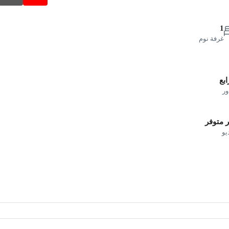
1
غرفة نوم
ابع
ور
 متوفر
يو