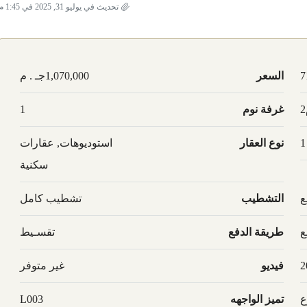
تحديث في يوليو 31, 2025 في 1:45 م
7
السعر
1,070,000جـ . م
غرفة نوم
1
1
نوع العقار
استوديوهات, عقارات
سكنية
ع
التشطيب
تشطيب كامل
ع
طريقة الدفع
تقسـيط
2
فيديو
غير متوفر
ع
تميز الواجهه
L003