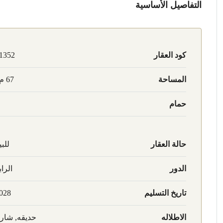
التفاصيل الأساسية
كود العقار
1352
المساحة
67 م2
حمام
حالة العقار
للبي
الدور
الراب
تاريخ التسليم
028
الاطلاله
حديقه, شار