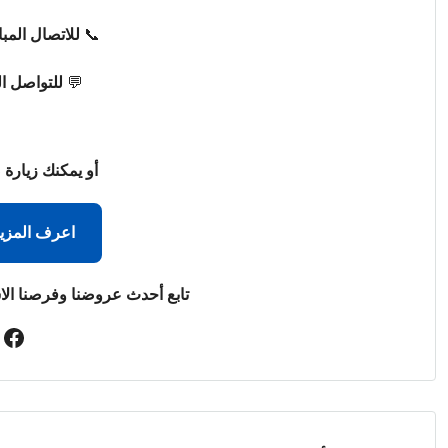
📞
للاتصال المب
💬
للتواصل ا
أو يمكنك زيارة 
اعرف المزي
تابع أحدث عروضنا وفرصنا الا