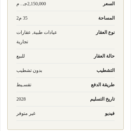
السعر
2,150,000جـ . م
المساحة
35 م2
نوع العقار
عيادات طبية, عقارات
تجارية
حالة العقار
للبيع
التشطيب
بدون تشطيب
طريقة الدفع
تقسـيط
تاريخ التسليم
2028
فيديو
غير متوفر