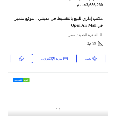
3,656,280جـ . م
مكتب إداري للبيع بالتقسيط في مدينتي – موقع متميز
في Open Air Mall
القاهرة الجديدة, مصر
99
م2
اتصل
البريد الإلكتروني
للبيع
تقسيط