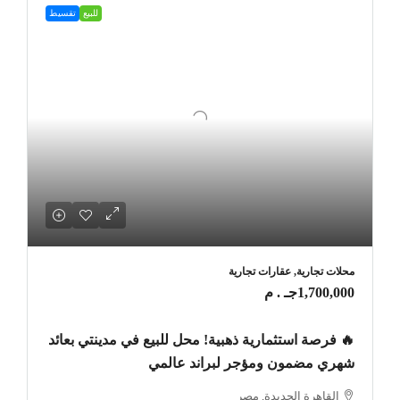
للبيع
تقسيط
محلات تجارية, عقارات تجارية
1,700,000جـ . م
🔥 فرصة استثمارية ذهبية! محل للبيع في مدينتي بعائد
شهري مضمون ومؤجر لبراند عالمي
القاهرة الجديدة, مصر