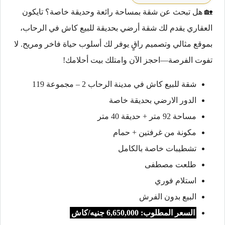
🏡 هل تبحث عن شقة بمساحة رائعة وحديقة خاصة؟ تايكون
العقاري يقدم لك شقة أرضي بحديقة للبيع كاش في الرحاب،
بموقع مثالي وتصميم راقٍ يوفر لك أسلوب حياة فاخر ومريح. لا
تفوت الفرصة—احجز الآن وامتلك بيت أحلامك!
شقة للبيع كاش في مدينة الرحاب 2 – مجموعة 119
الدور الارضي بحديقة خاصة
مساحة 92 متر + حديقة 40 متر
مكونة من غرفتين + حمام
تشطيبات خاصة بالكامل
طلعت مصطفى
استلام فوري
البيع بدون الفرش
السعر المطلوب: 6,650,000 جنيه/كاش