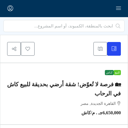
للبيع
كـاش
🏡 فرصة لا تُعوّض! شقة أرضي بحديقة للبيع كاش
في الرحاب
القاهرة الجديدة, مصر
6,650,000جـ . م
/كاش