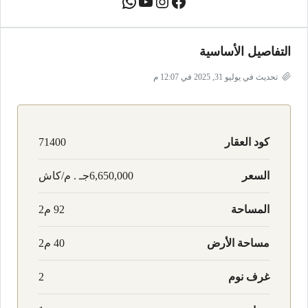
التفاصيل الأساسية
تحديث في يوليو 31, 2025 في 12:07 م
كود العقار
71400
السعر
6,650,000جـ . م/كاش
المساحة
92 م2
مساحة الأرض
40 م2
غرف نوم
2