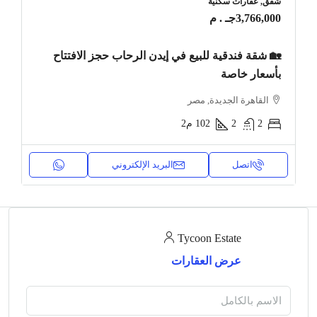
شقق, عقارات سكنية
3,766,000جـ . م
🏡 شقة فندقية للبيع في إيدن الرحاب حجز الافتتاح
بأسعار خاصة
القاهرة الجديدة, مصر
2
2
102
م2
اتصل
البريد الإلكتروني
Tycoon Estate
عرض العقارات