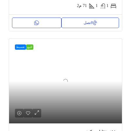
1
1
71
م2
اتصل
للبيع
تقسيط