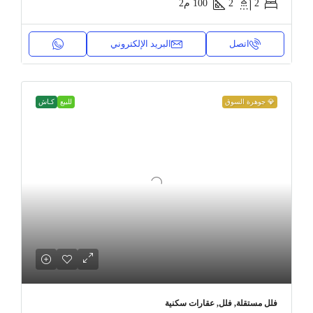
2
2
100
م2
اتصل
البريد الإلكتروني
💎 جوهرة السوق
للبيع
كـاش
فلل مستقلة, فلل, عقارات سكنية