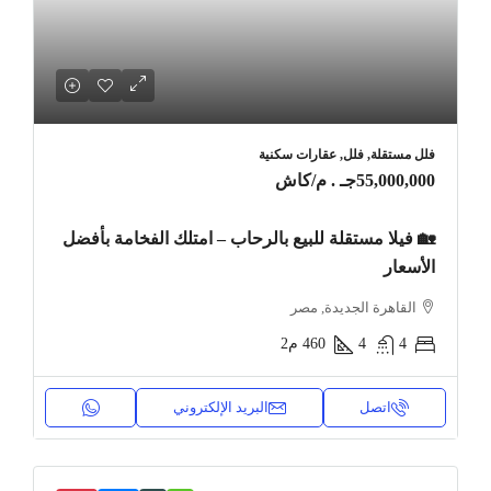
فلل مستقلة, فلل, عقارات سكنية
55,000,000جـ . م
/كاش
🏡 فيلا مستقلة للبيع بالرحاب – امتلك الفخامة بأفضل
الأسعار
القاهرة الجديدة, مصر
4
4
460
م2
اتصل
البريد الإلكتروني