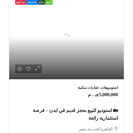
للبيع
مباع
تقسيط
تم البيع
استوديوهات, عقارات سكنية
5,000,000جـ . م
🏡 استوديو للبيع بحجز قديم في ايدن – فرصة
استثمارية رائعة
القاهرة الجديدة, مصر