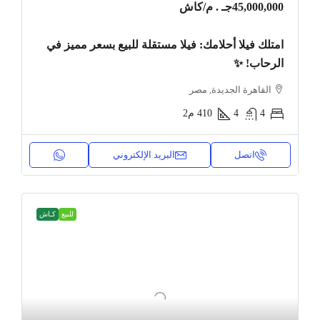
45,000,000جـ . م
/كاش
امتلك فيلا أحلامك: فيلا مستقلة للبيع بسعر مميز في
الرحاب! ✨
القاهرة الجديدة, مصر
4
4
410
م2
اتصل
البريد الإلكتروني
للبيع
كـاش