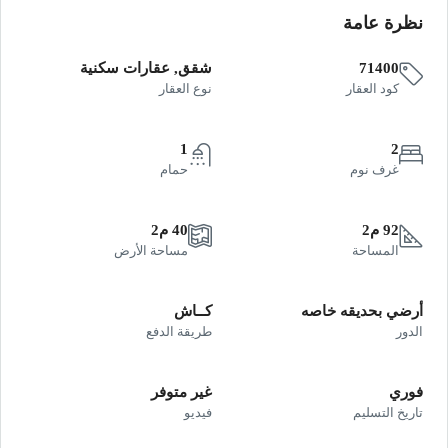
نظرة عامة
71400
شقق, عقارات سكنية
كود العقار
نوع العقار
1
2
غرف نوم
حمام
92 م2
40 م2
المساحة
مساحة الأرض
أرضي بحديقه خاصه
كــاش
الدور
طريقة الدفع
فوري
غير متوفر
تاريخ التسليم
فيديو