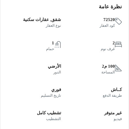
نظرة عامة
72520
شقق, عقارات سكنية
كود العقار
نوع العقار
1
2
غرف نوم
حمام
100 م2
الأرضي
المساحة
الدور
كــاش
فوري
طريقة الدفع
تاريخ التسليم
غير متوفر
تشطيب كامل
فيديو
التشطيب