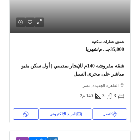
شقق, عقارات سكنية
35,000جـ . م
/شهريا
شقة مفروشة 140م للإيجار بمدينتي | أول سكن بفيو
مباشر على مجرى السيل
القاهرة الجديدة, مصر
3
3
140
م2
اتصل
البريد الإلكتروني
للإيجار
استلام فوري
مفروش