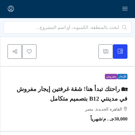
للإيجار
مفروش
🏡 راحتك تبدأ هنا! شقة غرفتين إيجار مفروش
في مدينتي B12 بتصميم متكامل
القاهرة الجديدة, مصر
30,000جـ . م
/شهرياً