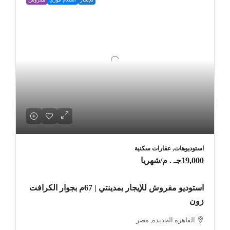
استوديوهات, عقارات سكنية
19,000جـ . م
/شهريا
استوديو مفروش للإيجار بمدينتي | 67م بجوار الكرافت
زون
القاهرة الجديدة, مصر