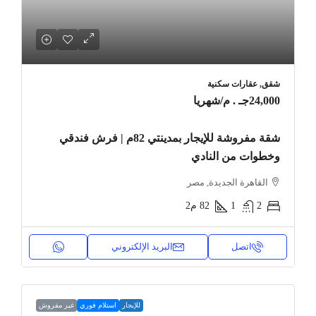
شقق, عقارات سكنية
24,000جـ . م
/شهريا
شقة مفروشة للإيجار بمدينتي 82م | فرش فندقي
وخطوات من النادي
القاهرة الجديدة, مصر
2
1
82
م2
اتصل
البريد الإلكتروني
للإيجار
استلام فوري
غير مفروش