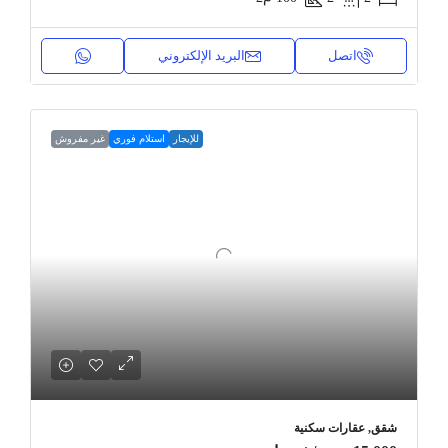
اتصل
البريد الإلكتروني
للإيجار
استلام فوري
غير مفروش
شقق, عقارات سكنية