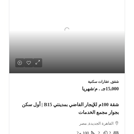
شقق, عقارات سكنية
15,000جـ . م
/شهريا
شقة 100م للإيجار الفاضي بمدينتي B15 | أول سكن
بجوار مجمع الخدمات
القاهرة الجديدة, مصر
2
2
100
م2