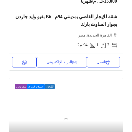
15,000جـ . م
/شهريا
شقة للإيجار الفاضي بمدينتي 94م | B6 بفيو وايد جاردن
بجوار الساوث بارك
القاهرة الجديدة, مصر
2
1
94
م2
اتصل
البريد الإلكتروني
للإيجار
استلام فوري
مفروش