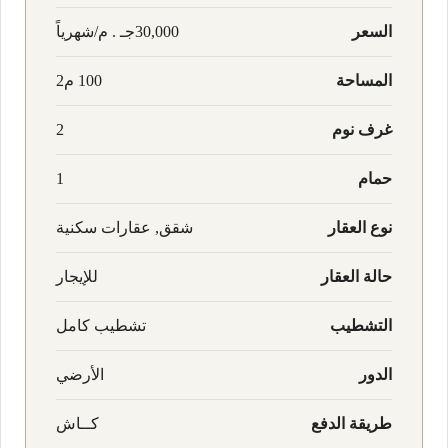
السعر
30,000جـ . م/شهرياً
المساحة
100 م2
غرف نوم
2
حمام
1
نوع العقار
شقق, عقارات سكنية
حالة العقار
للإيجار
التشطيب
تشطيب كامل
الدور
الأرضي
طريقة الدفع
كــاش