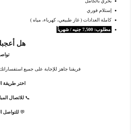
بحري بالكامل
إستلام فوري
كاملة العدادات ( غاز طبيعي، كهرباء، مياه )
مطلوب: 7,500 جنيه / شهرياً
هل أعجبك
تواصل
فريقنا جاهز للإجابة على جميع استفساراتك 
اختر طريقة ال
📞
للاتصال المب
💬
للتواصل ا