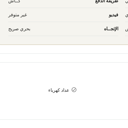
ي
طريقة الدفع
كــاش
ي
فيديو
غير متوفر
ش
الإتجــاه
بحري صريح
عداد كهرباء