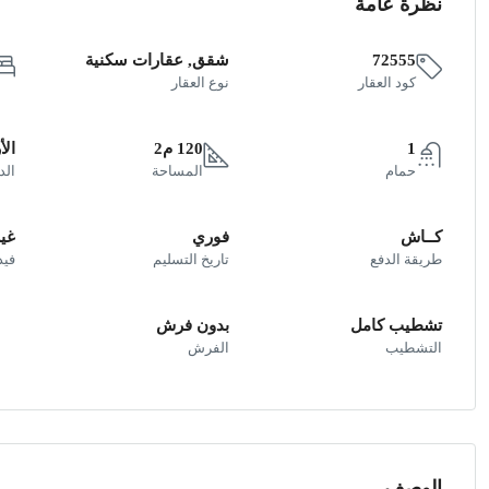
نظرة عامة
72555
شقق, عقارات سكنية
كود العقار
نوع العقار
1
120 م2
ال
حمام
المساحة
الد
كــاش
فوري
غير
طريقة الدفع
تاريخ التسليم
فيد
تشطيب كامل
بدون فرش
التشطيب
الفرش
الوصف