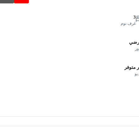
3
غرف نوم
أرضي
ور
 متوفر
يو