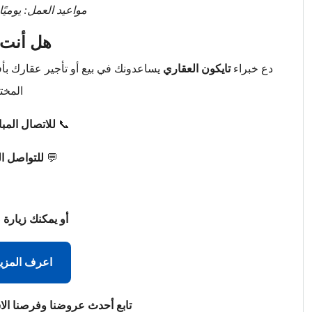
مواعيد العمل: يوميًا من 9 صباحًا حتى 
هل أنت 
دع خبراء
تايكون العقاري
يساعدونك في بيع أو تأجير عقارك ب
المخت
📞
للاتصال المب
💬
للتواصل ا
أو يمكنك زيارة 
اعرف المزي
تابع أحدث عروضنا وفرصنا الا