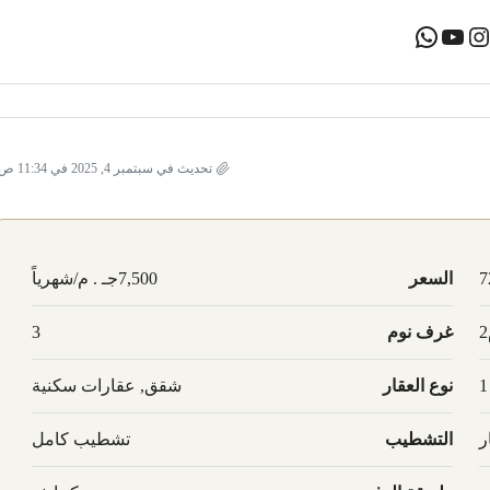
تحديث في سبتمبر 4, 2025 في 11:34 ص
7
السعر
7,500جـ . م/شهرياً
غرف نوم
3
1
نوع العقار
شقق, عقارات سكنية
ر
التشطيب
تشطيب كامل