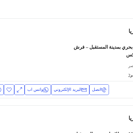
ا
حري بمدينة المستقبل – فرش
وكس
صر
م2
اتصل
البريد الإلكتروني
واتس اب
ا