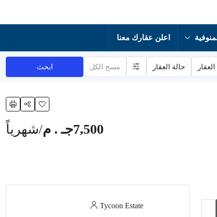
منوفية
اعلن عقارك معنا
العقار
حالة العقار
مسح الكل
ابحث
7,500جـ . م
/شهرياً
Tycoon Estate