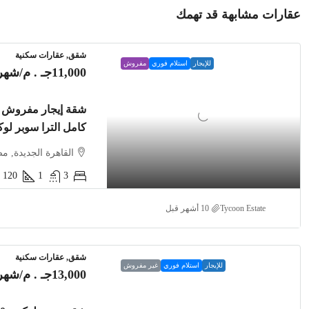
عقارات مشابهة قد تهمك
شقق, عقارات سكنية
للإيجار
استلام فوري
مفروش
11,000جـ . م
/شهري
شقة إيجار مفروش ب
كامل الترا سوبر ل
القاهرة الجديدة, م
120
1
3
Tycoon Estate
شقق, عقارات سكنية
للإيجار
استلام فوري
غير مفروش
13,000جـ . م
/شهري