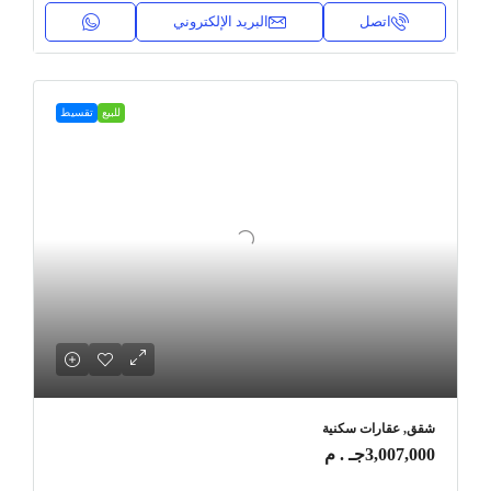
اتصل
البريد الإلكتروني
للبيع
تقسيط
شقق, عقارات سكنية
3,007,000جـ . م