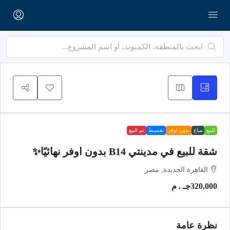
للبيع
مباع
بدون اوفر
تقسيط
تم البيع
شقة للبيع في مدينتي B14 بدون اوفر نهائيًا✨
القاهرة الجديدة, مصر
320,000جـ . م
نظرة عامة