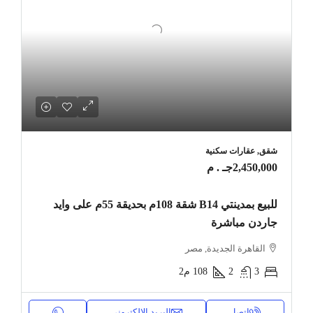
شقق, عقارات سكنية
2,450,000جـ . م
للبيع بمدينتي B14 شقة 108م بحديقة 55م على وايد
جاردن مباشرة
القاهرة الجديدة, مصر
3
2
108
م2
اتصل
البريد الإلكتروني