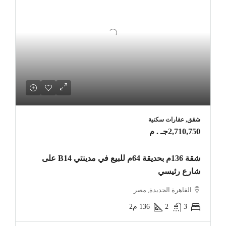
شقق, عقارات سكنية
2,710,750جـ . م
شقة 136م بحديقة 64م للبيع في مدينتي B14 على
شارع رئيسي
القاهرة الجديدة, مصر
3
2
136
م2