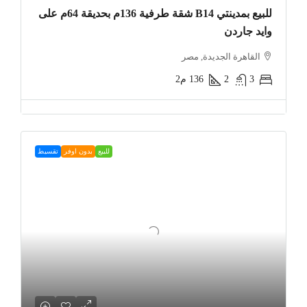
للبيع بمدينتي B14 شقة طرفية 136م بحديقة 64م على
وايد جاردن
القاهرة الجديدة, مصر
3
2
136
م2
للبيع
بدون اوفر
تقسيط