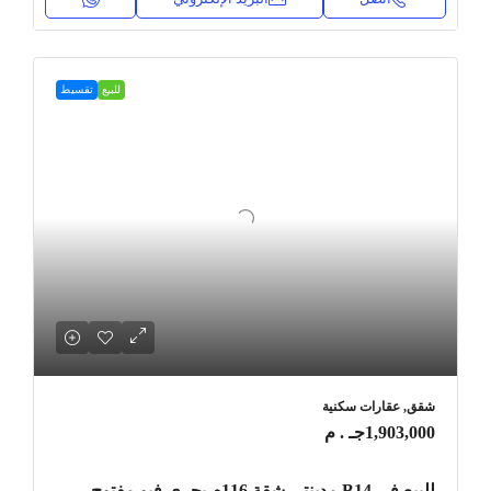
للبيع
تقسيط
شقق, عقارات سكنية
1,903,000جـ . م
للبيع في B14 مدينتي شقة 116م بحري فيو مفتوح