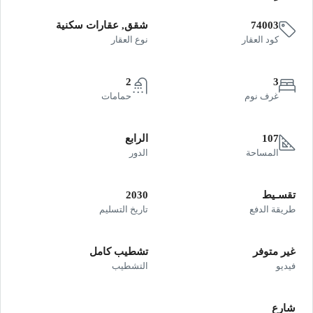
74003
شقق, عقارات سكنية
كود العقار
نوع العقار
2
3
غرف نوم
حمامات
107
الرابع
المساحة
الدور
تقسـيط
2030
طريقة الدفع
تاريخ التسليم
غير متوفر
تشطيب كامل
فيديو
التشطيب
شارع