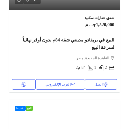
شقق, عقارات سكنية
1,520,000جـ . م
للبيع في بريفادو مدينتي شقة 84م بدون أوفر نهائياً
لسرعة البيع
القاهرة الجديدة, مصر
2
1
84
م2
اتصل
البريد الإلكتروني
للبيع
تقسيط