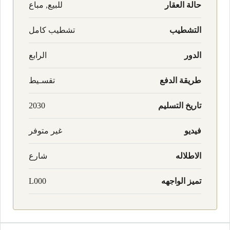
حالة العقار
للبيع, مباع
التشطيب
تشطيب كامل
الدور
الرابع
طريقة الدفع
تقسـيط
تاريخ التسليم
2030
فيديو
غير متوفر
الاطلاله
شارع
تميز الواجهه
L000