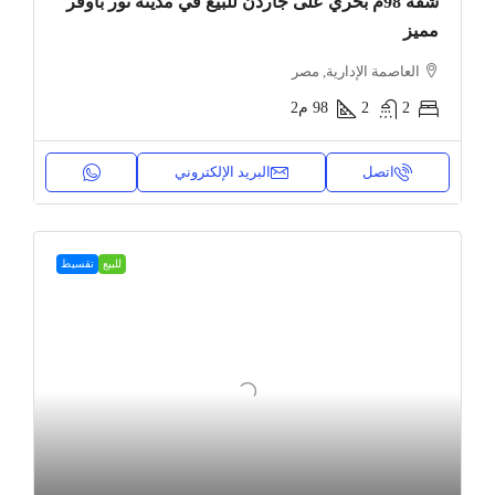
شقة 98م بحري على جاردن للبيع في مدينة نور بأوفر
مميز
العاصمة الإدارية, مصر
2
2
98
م2
اتصل
البريد الإلكتروني
للبيع
تقسيط