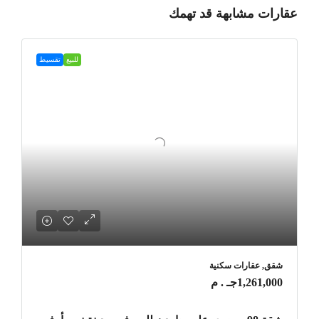
عقارات مشابهة قد تهمك
للبيع
تقسيط
شقق, عقارات سكنية
1,261,000جـ . م