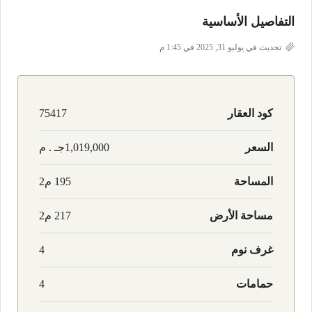
التفاصيل الأساسية
تحديث في يوليو 31, 2025 في 1:45 م
كود العقار
75417
السعر
1,019,000جـ . م
المساحة
195 م2
مساحة الأرض
217 م2
غرف نوم
4
حمامات
4