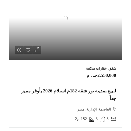
شقق, عقارات سكنية
2,550,000جـ . م
للبيع بمدينة نور شقة 182م استلام 2026 بأوفر مميز
جداً
العاصمة الإدارية, مصر
3
3
182
م2