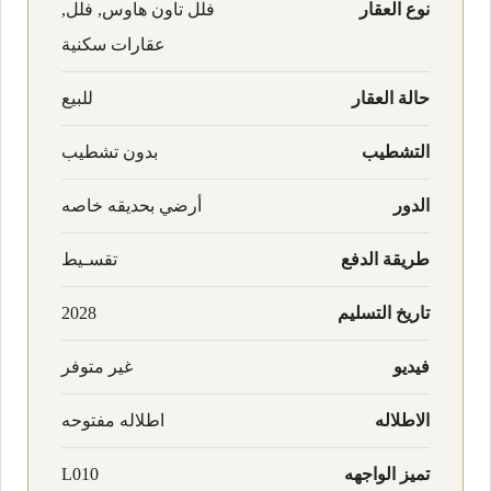
نوع العقار
فلل تاون هاوس, فلل,
عقارات سكنية
حالة العقار
للبيع
التشطيب
بدون تشطيب
الدور
أرضي بحديقه خاصه
طريقة الدفع
تقسـيط
تاريخ التسليم
2028
فيديو
غير متوفر
الاطلاله
اطلاله مفتوحه
تميز الواجهه
L010