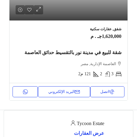
شقق, عقارات سكنية
1,620,000جـ . م
شقة للبيع في مدينة نور بالتقسيط حدائق العاصمة
العاصمة الإدارية, مصر
3
2
121
م2
اتصل
البريد الإلكتروني
Tycoon Estate
عرض العقارات