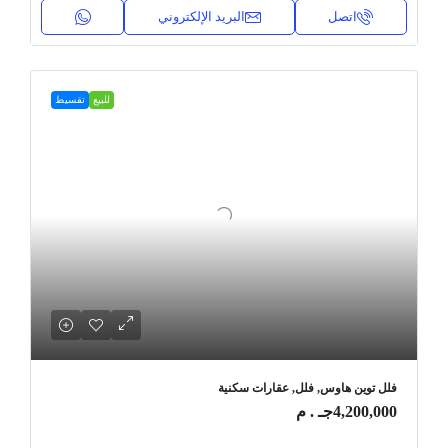
اتصل
البريد الإلكتروني
للبيع
تقسيط
فلل توين هاوس, فلل, عقارات سكنية
4,200,000جـ . م