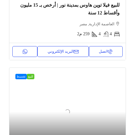
للبيع فيلا توين هاوس بمدينة نور | أرخص بـ 15 مليون
وأقساط 12 سنة
العاصمة الإدارية, مصر
4
4
259
م2
اتصل
البريد الإلكتروني
للبيع
تقسيط