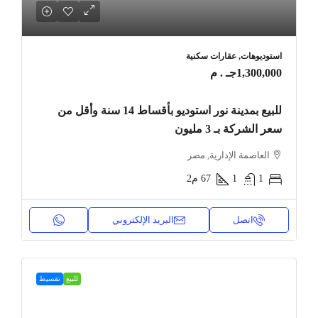
استوديوهات, عقارات سكنية
1,300,000جـ . م
للبيع بمدينة نور استوديو بأقساط 14 سنة وأقل من
سعر الشركة بـ 3 مليون
العاصمة الإدارية, مصر
1
1
67
م2
اتصل
البريد الإلكتروني
للبيع
تقسيط