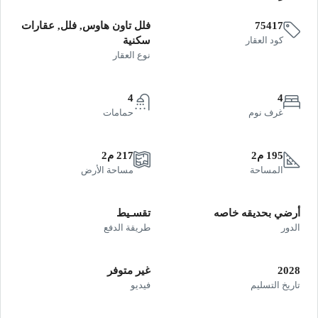
75417
فلل تاون هاوس, فلل, عقارات
كود العقار
سكنية
نوع العقار
4
4
غرف نوم
حمامات
195 م2
217 م2
المساحة
مساحة الأرض
أرضي بحديقه خاصه
تقسـيط
الدور
طريقة الدفع
2028
غير متوفر
تاريخ التسليم
فيديو