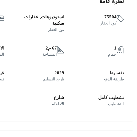
نظرة عامة
75504
استوديوهات, عقارات
كود العقار
سكنية
نوع العقار
1
67 م2
الا
حمام
المساحة
الد
تقسـيط
2029
غير
طريقة الدفع
تاريخ التسليم
فيد
تشطيب كامل
شارع
التشطيب
الاطلاله