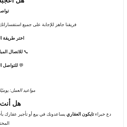
هل أعجبك
تواصل
فريقنا جاهز للإجابة على جميع استفساراتك 
اختر طريقة ال
📞
للاتصال المب
💬
للتواصل ا
مواعيد العمل: يوميًا من 9 صباحًا حتى 
هل أنت 
دع خبراء
تايكون العقاري
يساعدونك في بيع أو تأجير عقارك ب
المخت