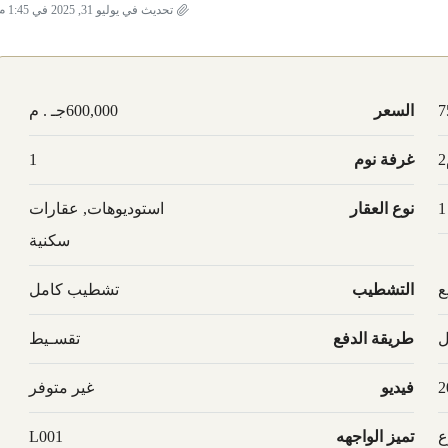
تحديث في يوليو 31, 2025 في 1:45 م
7
السعر
600,000جـ . م
غرفة نوم
1
1
نوع العقار
استوديوهات, عقارات
سكنية
ع
التشطيب
تشطيب كامل
ل
طريقة الدفع
تقسـيط
2
فيديو
غير متوفر
ع
تميز الواجهه
L001