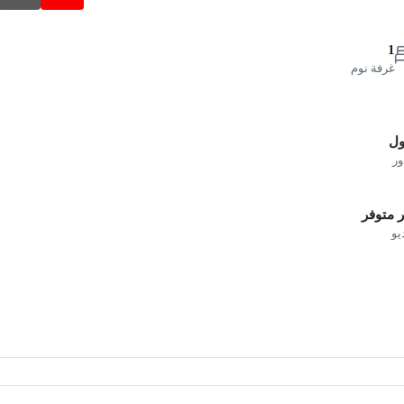
1
غرفة نوم
ول
ور
 متوفر
يو