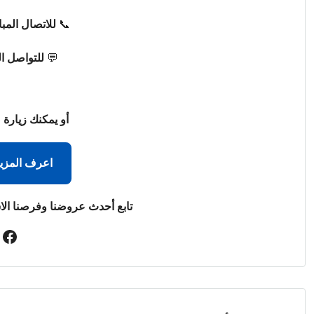
📞
للاتصال المب
💬
للتواصل ا
أو يمكنك زيارة 
اعرف المزي
تابع أحدث عروضنا وفرصنا الا