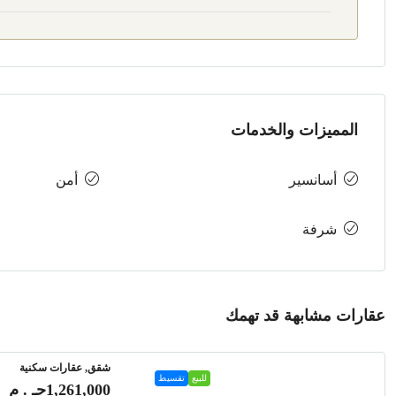
المميزات والخدمات
أسانسير
أمن
شرفة
عقارات مشابهة قد تهمك
شقق, عقارات سكنية
للبيع
تقسيط
1,261,000جـ . م