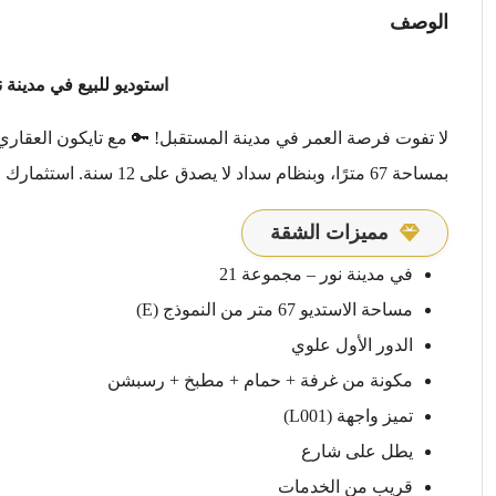
الوصف
استوديو للبيع في مدينة ن
لا تفوت فرصة العمر في مدينة المستقبل! 🔑 مع تايكون العقاري، ا
بمساحة 67 مترًا، وبنظام سداد لا يصدق على 12 سنة. استثمارك الآمن يبدأ من هنا.
مميزات الشقة
في مدينة نور – مجموعة 21
مساحة الاستديو 67 متر من النموذج (E)
الدور الأول علوي
مكونة من غرفة + حمام + مطبخ + رسبشن
تميز واجهة (L001)
يطل على شارع
قريب من الخدمات