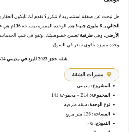
هل تبحث عن صفقة استثمارية لا تتكرر؟ تقدم لك تايكون العقار
الحالي بـ 6 مليون جنيه!
هذه الوحدة المميزة بمساحة
136م
هي
حج
الأرضي
، وهي
طرفية
تضمن خصوصيتك، وتقع في قلب الخدمات 
وحدة مميزة بأقوى سعر في السوق.
شقة حجز 2023 للبيع في مدينتي B14 بأقساط على 11 سنة من تايكون العقاري
مميزات الشقة
المشروع:
مدينتي
المجموعة:
B14 – مجموعة 141
نوع الوحدة:
شقة طرفية
المساحة:
136 متر مربع
النموذج:
T06