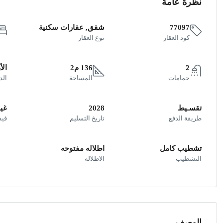
نظرة عامة
77097
شقق, عقارات سكنية
كود العقار
نوع العقار
2
136 م2
ال
حمامات
المساحة
الد
تقسـيط
2028
غير
طريقة الدفع
تاريخ التسليم
فيد
تشطيب كامل
اطلاله مفتوحه
التشطيب
الاطلاله
الوصف