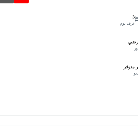
3
غرف نوم
أرضي
ور
 متوفر
يو