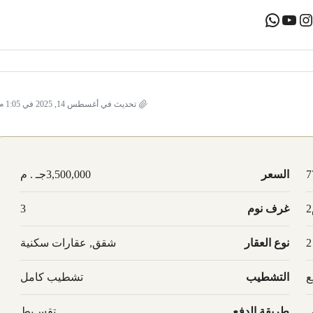
تحديث في أغسطس 14, 2025 في 1:05 م
7
السعر
3,500,000جـ . م
غرف نوم
3
2
نوع العقار
شقق, عقارات سكنية
ع
التشطيب
تشطيب كامل
ي
طريقة الدفع
تقسـيط