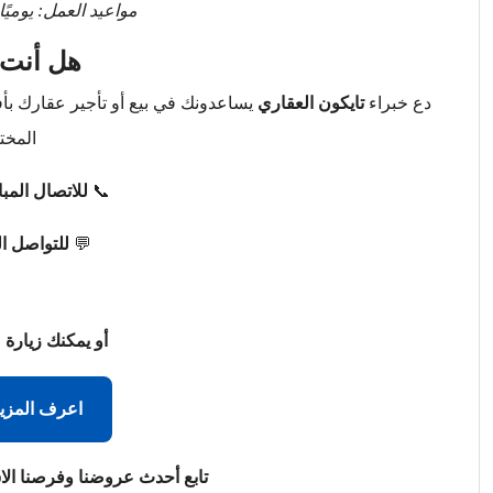
مواعيد العمل: يوميًا من 9 صباحًا حتى 
هل أنت 
دع خبراء
تايكون العقاري
يساعدونك في بيع أو تأجير عقارك ب
المخت
📞
للاتصال المب
💬
للتواصل ا
أو يمكنك زيارة 
اعرف المزي
تابع أحدث عروضنا وفرصنا الا