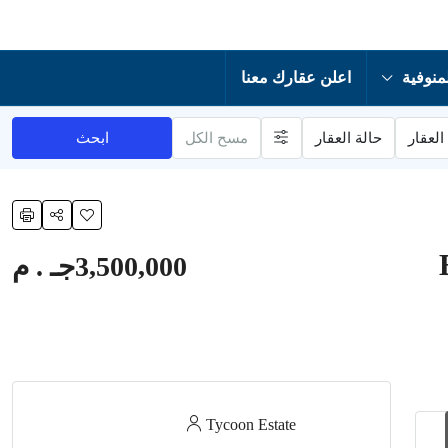
منوفية
اعلن عقارك معنا
العقار
حالة العقار
مسح الكل
ابحث
3,500,000جـ . م
Tycoon Estate