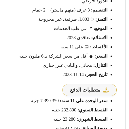
الدور:
الأرضي
التقسيم:
3 غرف (منهم ماستر) + 2 حمام
التميز:
✨ L003، طرفية، غير مجروحة
الموقع:
📍 في قلب الخدمات
الاستلام:
تعاقدي 2028
الأقساط:
📅 على 11 سنة
السعر:
🔥 أقل من سعر الشركة بـ 6 مليون جنيه
التنازل:
مجاني، والنادي غير إجباري
تاريخ الحجز:
14-11-2023
متطلبات الدفع
سعر الوحدة على 11 سنه:
7.390.350 جنيه
القسط السنوي:
232.800 جنيه
القسط الشهري:
23.280 جنيه
وديعة الصيانة:
412.395 جنيه