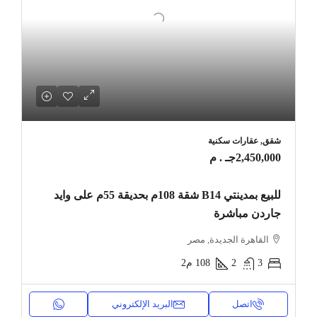
شقق, عقارات سكنية
2,450,000جـ . م
للبيع بمدينتي B14 شقة 108م بحديقة 55م على وايد
جاردن مباشرة
القاهرة الجديدة, مصر
3
2
108
م2
اتصل
البريد الإلكتروني