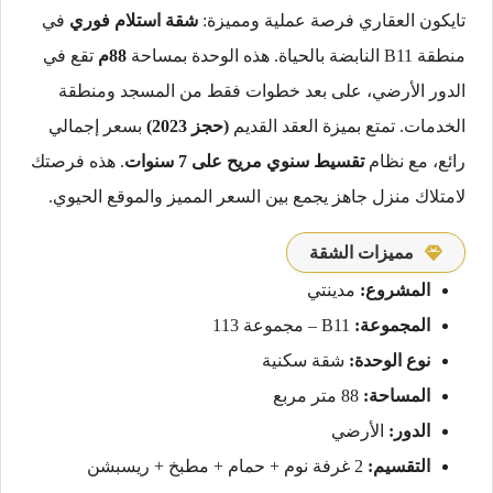
تايكون العقاري فرصة عملية ومميزة:
شقة استلام فوري
في
منطقة B11 النابضة بالحياة. هذه الوحدة بمساحة
88م
تقع في
الدور الأرضي، على بعد خطوات فقط من المسجد ومنطقة
الخدمات. تمتع بميزة العقد القديم
(حجز 2023)
بسعر إجمالي
رائع، مع نظام
تقسيط سنوي مريح على 7 سنوات
. هذه فرصتك
لامتلاك منزل جاهز يجمع بين السعر المميز والموقع الحيوي.
مميزات الشقة
المشروع:
مدينتي
المجموعة:
B11 – مجموعة 113
نوع الوحدة:
شقة سكنية
المساحة:
88 متر مربع
الدور:
الأرضي
التقسيم:
2 غرفة نوم + حمام + مطبخ + ريسبشن