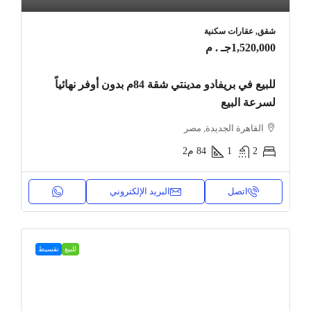
شقق, عقارات سكنية
1,520,000جـ . م
للبيع في بريفادو مدينتي شقة 84م بدون أوفر نهائياً
لسرعة البيع
القاهرة الجديدة, مصر
2
1
84
م2
اتصل
البريد الإلكتروني
للبيع
تقسيط