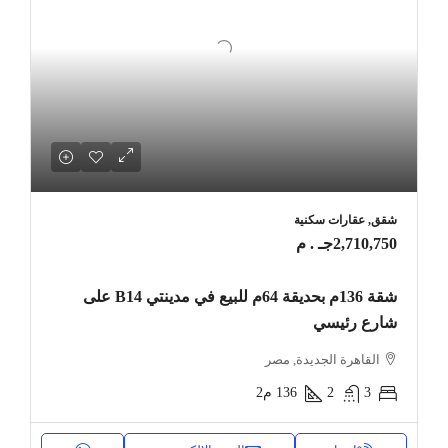
شقق, عقارات سكنية
2,710,750جـ . م
شقة 136م بحديقة 64م للبيع في مدينتي B14 على
شارع رئيسي
القاهرة الجديدة, مصر
3
2
136
م2