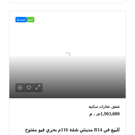
للبيع
تقسيط
شقق, عقارات سكنية
1,903,000جـ . م
للبيع في B14 مدينتي شقة 116م بحري فيو مفتوح