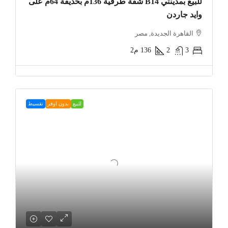
للبيع بمدينتي B14 شقة طرفية 136م بحديقة 64م على
وايد جاردن
القاهرة الجديدة, مصر
3
2
136
م2
للبيع
بدون اوفر
تقسيط