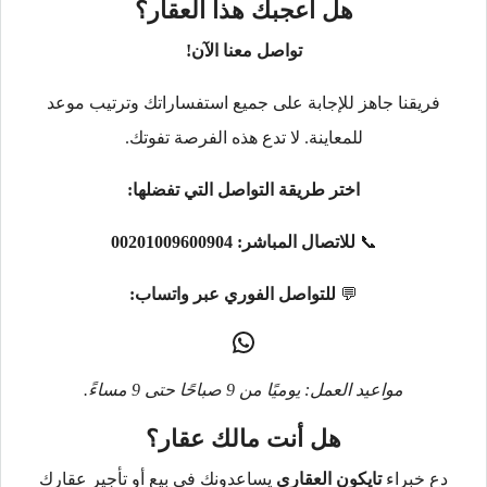
هل أعجبك هذا العقار؟
تواصل معنا الآن!
فريقنا جاهز للإجابة على جميع استفساراتك وترتيب موعد
للمعاينة. لا تدع هذه الفرصة تفوتك.
اختر طريقة التواصل التي تفضلها:
📞
للاتصال المباشر:
00201009600904
💬
للتواصل الفوري عبر واتساب:
مواعيد العمل: يوميًا من 9 صباحًا حتى 9 مساءً.
هل أنت مالك عقار؟
دع خبراء
تايكون العقاري
يساعدونك في بيع أو تأجير عقارك