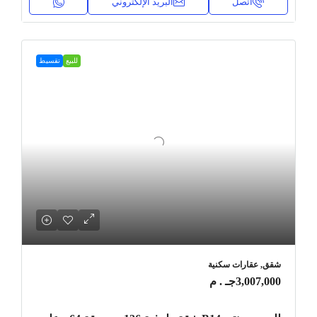
اتصل
البريد الإلكتروني
للبيع
تقسيط
شقق, عقارات سكنية
3,007,000جـ . م