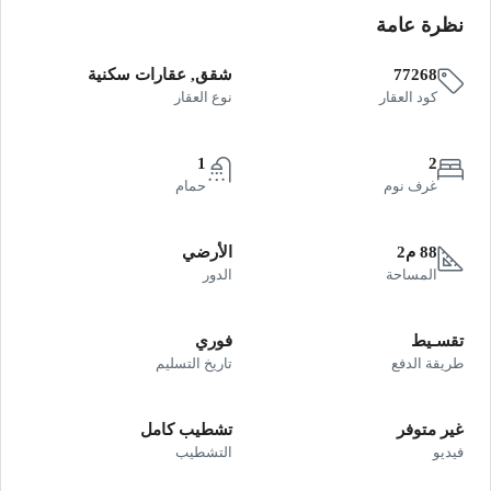
نظرة عامة
77268
شقق, عقارات سكنية
كود العقار
نوع العقار
1
2
غرف نوم
حمام
88 م2
الأرضي
المساحة
الدور
تقسـيط
فوري
طريقة الدفع
تاريخ التسليم
غير متوفر
تشطيب كامل
فيديو
التشطيب