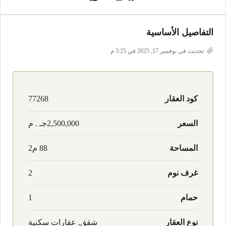
التفاصيل الأساسية
تحديث في نوفمبر 17, 2025 في 3:25 م
كود العقار
77268
السعر
2,500,000جـ . م
المساحة
88 م2
غرف نوم
2
حمام
1
نوع العقار
شقق, عقارات سكنية