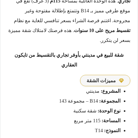
تجاري
. هذه الوحدة العائلية بمساحة
115م
(3 غرف) تقع في
موقع طرفي مميز بـ B14 وتتمتع بإطلالة مفتوحة وغير
مجروحة. اغتنم فرصة الشراء بسعر تنافسي للغاية مع نظام
تقسيط مريح على 10 سنوات
. هذه فرصتك لامتلاك شقة مميزة
بسعر لن يتكرر.
شقة للبيع في مدينتي بأوفر تجاري بالتقسيط من تايكون
العقاري
مميزات الشقة
المشروع:
مدينتي
المجموعة:
B14 – مجموعة 143
نوع الوحدة:
شقة سكنية
المساحة:
115 متر مربع
النموذج:
T14