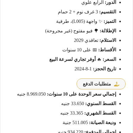
الدور:
الرابع علوي
التقسيم:
3 غرف نوم + 2 حمام
التميز:
✨ واجهة (L005)، طرفية
الإطلالة:
🌳 فيو مفتوح (غير مجروحة)
الاستلام:
تعاقدي 2029
الأقساط:
📅 على 10 سنوات
السعر:
🔥
أوفر تجاري لسرعة البيع
تاريخ الحجز:
1-8-2024
متطلبات الدفع
إجمالي سعر الوحدة على 10 سنوات:
8.969.050 جنيه
القسط السنوي:
33.650 جنيه
القسط الشهري:
33.365 جنيه
وديعة الصيانة:
511.005 جنية
إجمالي المدفوع:
934.220 جنيه