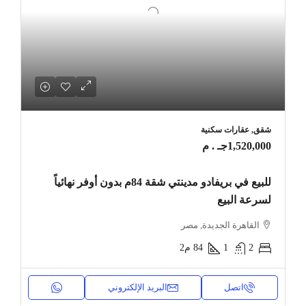
شقق, عقارات سكنية
1,520,000جـ . م
للبيع في بريفادو مدينتي شقة 84م بدون أوفر نهائياً
لسرعة البيع
القاهرة الجديدة, مصر
2
1
84
م2
اتصل
البريد الإلكتروني