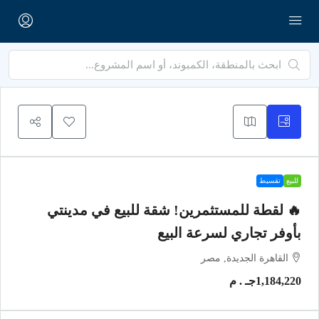
للبيع
تقسيط
🔥 لقطة للمستثمرين! شقة للبيع في مدينتي
بأوفر تجاري لسرعة البيع
القاهرة الجديدة, مصر
1,184,220جـ . م