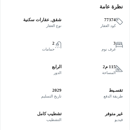
نظرة عامة
77374
شقق, عقارات سكنية
كود العقار
نوع العقار
2
3
غرف نوم
حمامات
115 م2
الرابع
المساحة
الدور
تقسـيط
2029
طريقة الدفع
تاريخ التسليم
غير متوفر
تشطيب كامل
فيديو
التشطيب