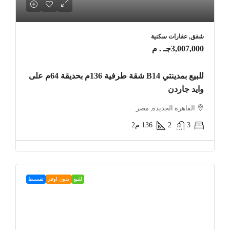
شقق, عقارات سكنية
3,007,000جـ . م
للبيع بمدينتي B14 شقة طرفية 136م بحديقة 64م على
وايد جاردن
القاهرة الجديدة, مصر
3
2
136
م2
للبيع
بدون اوفر
تقسيط