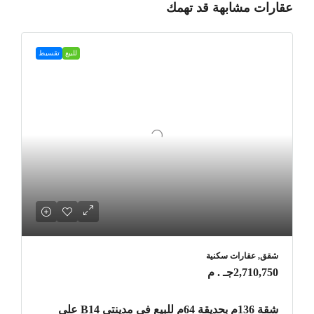
عقارات مشابهة قد تهمك
للبيع
تقسيط
شقق, عقارات سكنية
2,710,750جـ . م
شقة 136م بحديقة 64م للبيع في مدينتي B14 على