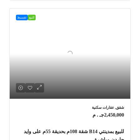
للبيع
تقسيط
شقق, عقارات سكنية
2,450,000جـ . م
للبيع بمدينتي B14 شقة 108م بحديقة 55م على وايد
جاردن مباشرة