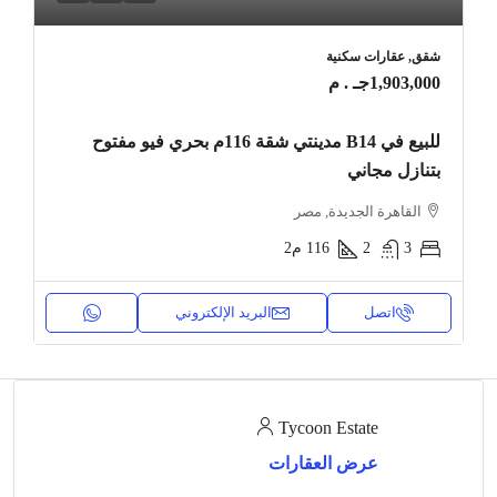
شقق, عقارات سكنية
1,903,000جـ . م
للبيع في B14 مدينتي شقة 116م بحري فيو مفتوح
بتنازل مجاني
القاهرة الجديدة, مصر
3
2
116
م2
اتصل
البريد الإلكتروني
Tycoon Estate
عرض العقارات