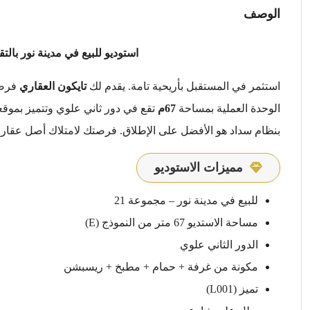
الوصف
استوديو للبيع في مدينة نور بالتقسيط على 12 سنة م
استثمر في المستقبل بأريحية تامة. يقدم لك
تايكون العقاري
فرصة
الوحدة العملية بمساحة
67م
تقع في دور ثاني علوي وتتميز بموقع
بنظام سداد هو الأفضل على الإطلاق. فرصتك لامتلاك أصل عقا
مميزات الاستوديو
للبيع في مدينة نور – مجموعة 21
مساحة الاستديو 67 متر من النموذج (E)
الدور الثاني علوي
مكونة من غرفة + حمام + مطبخ + ريسبشن
تميز (L001)