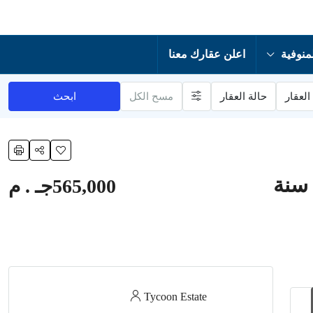
منوفية
اعلن عقارك معنا
العقار
حالة العقار
مسح الكل
ابحث
565,000جـ . م
Tycoon Estate