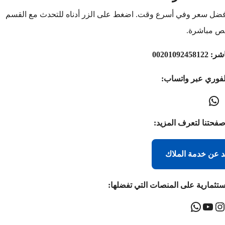
أفضل سعر وفي أسرع وقت. اضغط على الزر أدناه للتحدث مع القسم
ص مباشرة.
اشر:
00201092458122
لفوري عبر واتساب:
صفحتنا لتعرف المزيد:
د عن خدمة الملاك
ستثمارية على المنصات التي تفضلها: