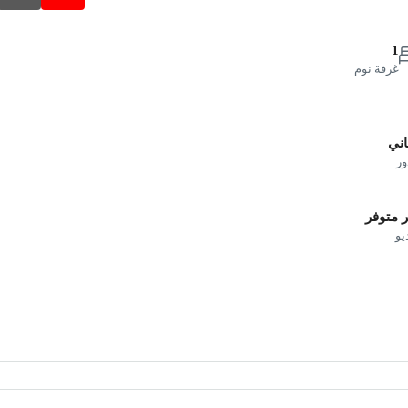
1
غرفة نوم
اني
ور
 متوفر
يو