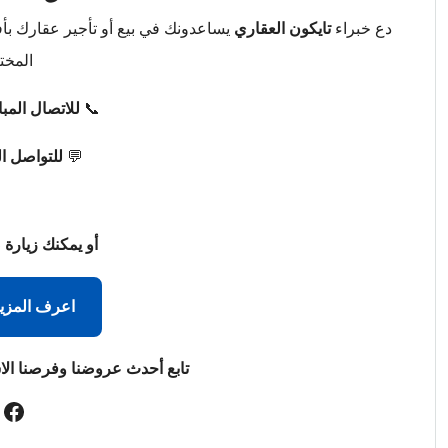
دع خبراء
تايكون العقاري
يساعدونك في بيع أو تأجير عقارك ب
المخت
📞
للاتصال المب
💬
للتواصل ا
أو يمكنك زيارة 
اعرف المزي
تابع أحدث عروضنا وفرصنا الا