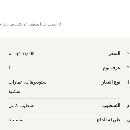
تحديث في أغسطس 27, 2025 في 1:35 م
7
السعر
565,000جـ . م
غرفة نوم
1
1
نوع العقار
استوديوهات, عقارات
سكنية
ع
التشطيب
تشطيب كامل
ي
طريقة الدفع
تقسـيط