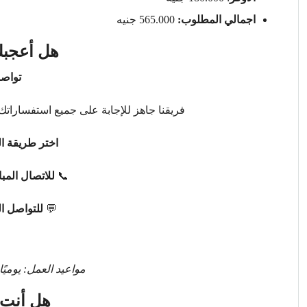
اجمالي المطلوب:
565.000 جنيه
هل أعجبك
تواصل
فريقنا جاهز للإجابة على جميع استفساراتك 
اختر طريقة ال
📞
للاتصال المب
💬
للتواصل ا
مواعيد العمل: يوميًا من 9 صباحًا حتى 
هل أنت 