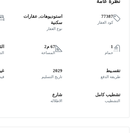
نظرة عامة
77387
استوديوهات, عقارات
كود العقار
سكنية
نوع العقار
1
67 م2
الث
حمام
المساحة
الد
تقسـيط
2029
غير
طريقة الدفع
تاريخ التسليم
فيد
تشطيب كامل
شارع
التشطيب
الاطلاله