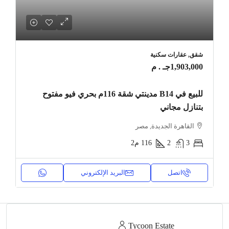
شقق, عقارات سكنية
1,903,000جـ . م
للبيع في B14 مدينتي شقة 116م بحري فيو مفتوح
بتنازل مجاني
القاهرة الجديدة, مصر
3
2
116
م2
اتصل
البريد الإلكتروني
Tycoon Estate