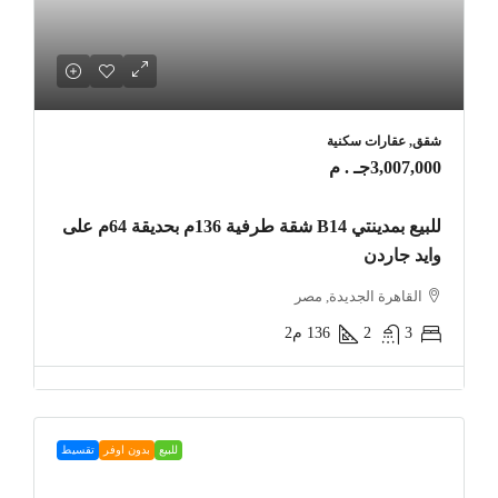
شقق, عقارات سكنية
3,007,000جـ . م
للبيع بمدينتي B14 شقة طرفية 136م بحديقة 64م على
وايد جاردن
القاهرة الجديدة, مصر
3
2
136
م2
للبيع
بدون اوفر
تقسيط