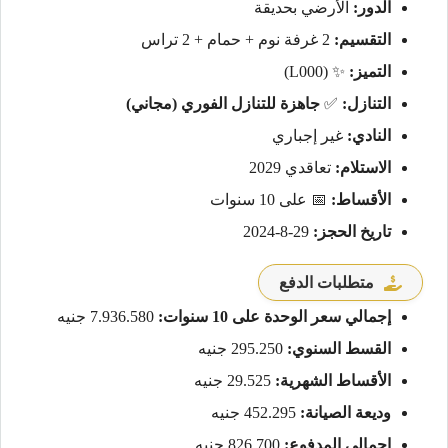
الدور:
الأرضي بحديقة
التقسيم:
2 غرفة نوم + حمام + 2 تراس
التميز:
✨ (L000)
التنازل:
✅
جاهزة للتنازل الفوري (مجاني)
النادي:
غير إجباري
الاستلام:
تعاقدي 2029
الأقساط:
📅 على 10 سنوات
تاريخ الحجز:
29-8-2024
متطلبات الدفع
إجمالي سعر الوحدة على 10 سنوات:
7.936.580 جنيه
القسط السنوي:
295.250 جنيه
الأقساط الشهرية:
29.525 جنيه
وديعة الصيانة:
452.295 جنيه
إجمالي المدفوع:
826.700 جنيه