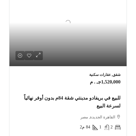
شقق, عقارات سكنية
1,520,000جـ . م
للبيع في بريفادو مدينتي شقة 84م بدون أوفر نهائياً
لسرعة البيع
القاهرة الجديدة, مصر
2
1
84
م2