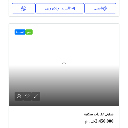
اتصل
البريد الإلكتروني
للبيع
تقسيط
شقق, عقارات سكنية
2,450,000جـ . م