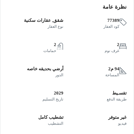
نظرة عامة
77389
شقق, عقارات سكنية
كود العقار
نوع العقار
2
2
غرف نوم
حمامات
94 م2
أرضي بحديقه خاصه
المساحة
الدور
تقسـيط
2029
طريقة الدفع
تاريخ التسليم
غير متوفر
تشطيب كامل
فيديو
التشطيب