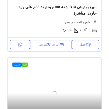
للبيع بمدينتي B14 شقة 108م بحديقة 55م على وايد
جاردن مباشرة
القاهرة الجديدة, مصر
3
2
108
م2
اتصل
البريد الإلكتروني
للبيع
تقسيط