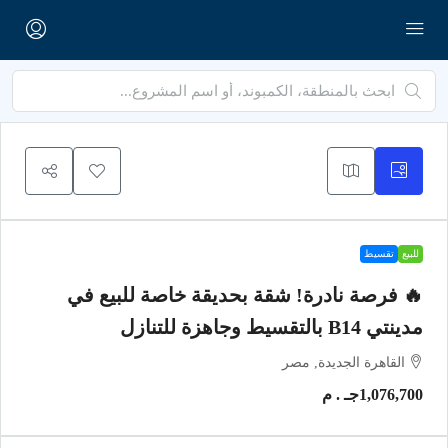
للبيع
تقسيط
🔥 فرصة نادرة! شقة بحديقة خاصة للبيع في
مدينتي B14 بالتقسيط وجاهزة للتنازل
القاهرة الجديدة, مصر
1,076,700جـ . م