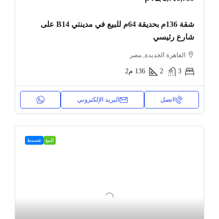
شقة 136م بحديقة 64م للبيع في مدينتي B14 على
شارع رئيسي
القاهرة الجديدة, مصر
3
2
136
م2
اتصل
البريد الإلكتروني
للبيع
تقسيط