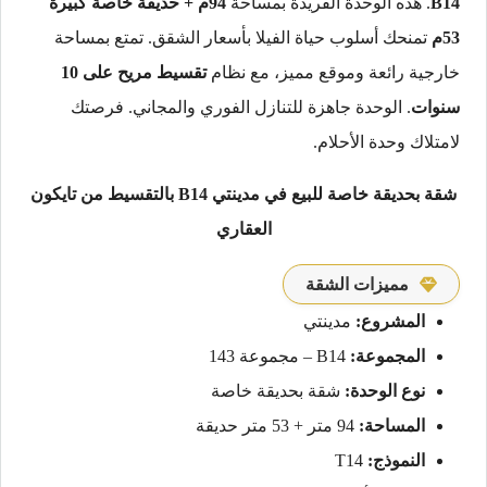
B14
. هذه الوحدة الفريدة بمساحة
94م + حديقة خاصة كبيرة
53م
تمنحك أسلوب حياة الفيلا بأسعار الشقق. تمتع بمساحة
خارجية رائعة وموقع مميز، مع نظام
تقسيط مريح على 10
سنوات
. الوحدة جاهزة للتنازل الفوري والمجاني. فرصتك
لامتلاك وحدة الأحلام.
شقة بحديقة خاصة للبيع في مدينتي B14 بالتقسيط من تايكون
العقاري
مميزات الشقة
المشروع:
مدينتي
المجموعة:
B14 – مجموعة 143
نوع الوحدة:
شقة بحديقة خاصة
المساحة:
94 متر + 53 متر حديقة
النموذج:
T14