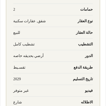
حمامات
2
نوع العقار
شقق, عقارات سكنية
حالة العقار
للبيع
التشطيب
تشطيب كامل
الدور
أرضي بحديقه خاصه
طريقة الدفع
تقسـيط
تاريخ التسليم
2029
فيديو
غير متوفر
الاطلاله
شارع