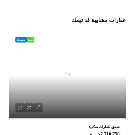
عقارات مشابهة قد تهمك
للبيع
تقسيط
شقق, عقارات سكنية
2,710,750جـ . م