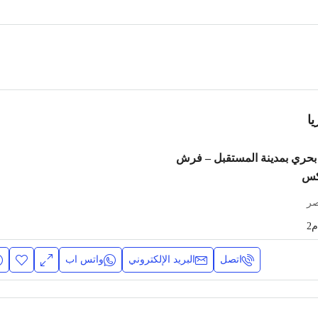
ا
حري بمدينة المستقبل – فرش
وكس
صر
م2
اتصل
البريد الإلكتروني
واتس اب