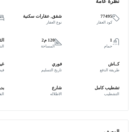
نظرة عامة
77495
شقق, عقارات سكنية
كود العقار
نوع العقار
1
120 م2
الث
حمام
المساحة
الد
كــاش
فوري
غير
طريقة الدفع
تاريخ التسليم
فيد
تشطيب كامل
شارع
بد
التشطيب
الاطلاله
ال
الوصف