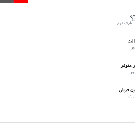
3
غرف نوم
الث
ور
 متوفر
يو
ون فرش
فرش