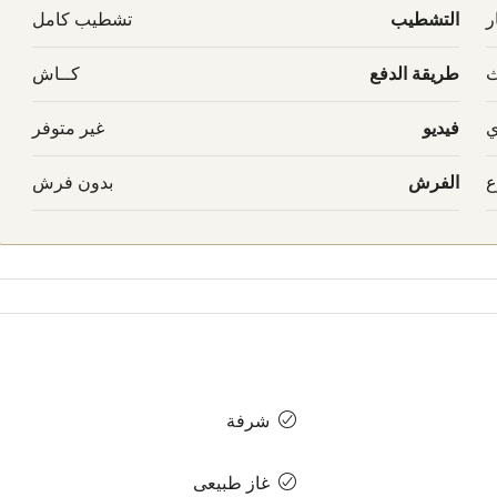
ر
التشطيب
تشطيب كامل
ث
طريقة الدفع
كــاش
ي
فيديو
غير متوفر
ع
الفرش
بدون فرش
شرفة
غاز طبيعى