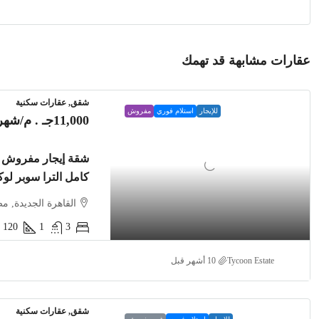
عقارات مشابهة قد تهمك
شقق, عقارات سكنية
للإيجار
استلام فوري
مفروش
11,000جـ . م
/شهري
شقة إيجار مفروش ب
كامل الترا سوبر ل
القاهرة الجديدة, م
120
1
3
Tycoon Estate
شقق, عقارات سكنية