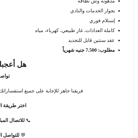
مدهونه وش نظافه
بجوار الخدمات والنادي
إستلام فوري
كاملة العدادات، غاز طبيعي، كهرباء، مياه
عقد سنتين قابل للتجديد
مطلوب: 7.500 جنيه شهرياً
هل أعجبك
تواصل
فريقنا جاهز للإجابة على جميع استفساراتك 
اختر طريقة ال
📞
للاتصال المب
💬
للتواصل ا