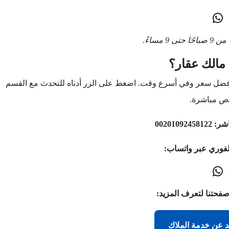
9 مساءً.
مالك عقار؟
أفضل سعر وفي أسرع وقت. اضغط على الزر أدناه للتحدث مع القسم
ص مباشرة.
اشر:
00201092458122
لفوري عبر واتساب:
صفحتنا لتعرف المزيد:
د عن خدمة الملاك