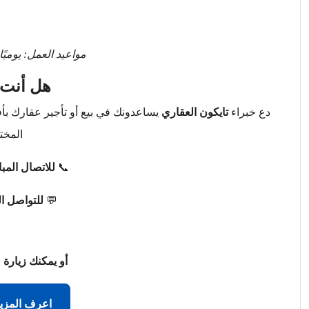
مواعيد العمل: يوميًا من 9 صباحًا حتى 
هل أنت 
دع خبراء
تايكون العقاري
يساعدونك في بيع أو تأجير عقارك ب
المخت
📞
للاتصال المب
💬
للتواصل ا
أو يمكنك زيارة 
اعرف المزي