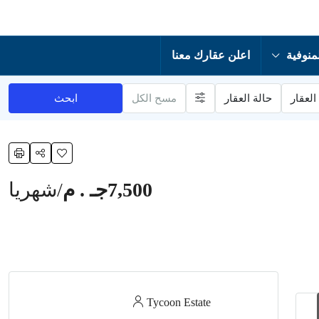
منوفية
اعلن عقارك معنا
العقار
حالة العقار
مسح الكل
ابحث
7,500جـ . م
/شهريا
Tycoon Estate