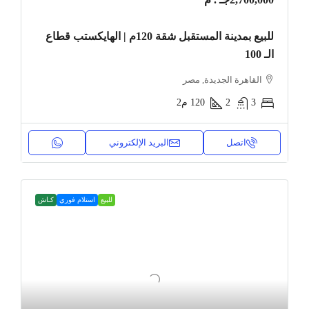
للبيع بمدينة المستقبل شقة 120م | الهايكستب قطاع
الـ 100
القاهرة الجديدة, مصر
3
2
120
م2
اتصل
البريد الإلكتروني
للبيع
استلام فوري
كـاش