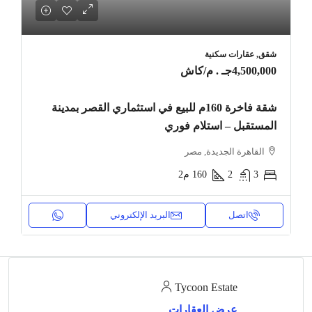
شقق, عقارات سكنية
4,500,000جـ . م
/كاش
شقة فاخرة 160م للبيع في استثماري القصر بمدينة
المستقبل – استلام فوري
القاهرة الجديدة, مصر
3
2
160
م2
اتصل
البريد الإلكتروني
Tycoon Estate
عرض العقارات