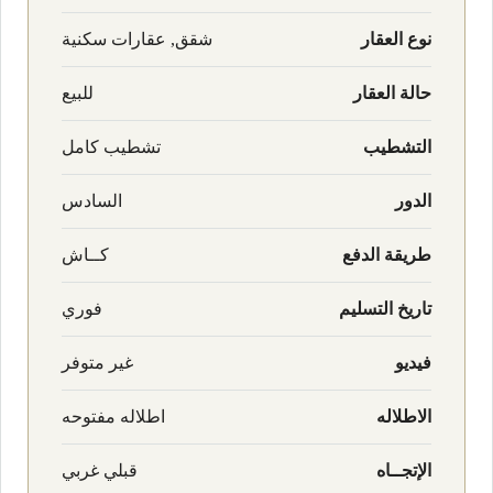
نوع العقار
شقق, عقارات سكنية
حالة العقار
للبيع
التشطيب
تشطيب كامل
الدور
السادس
طريقة الدفع
كــاش
تاريخ التسليم
فوري
فيديو
غير متوفر
الاطلاله
اطلاله مفتوحه
الإتجــاه
قبلي غربي