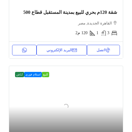
شقة 120م بحري للبيع بمدينة المستقبل قطاع 500
القاهرة الجديدة, مصر
3
1
120
م2
اتصل
البريد الإلكتروني
للبيع
استلام فوري
كـاش