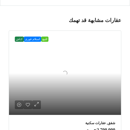
عقارات مشابهة قد تهمك
للبيع
استلام فوري
كـاش
شقق, عقارات سكنية
2,700,000جـ . م