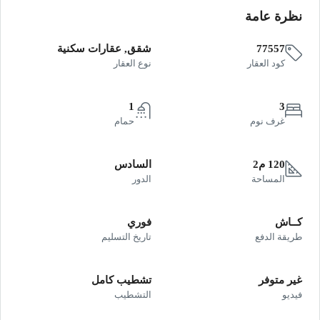
نظرة عامة
77557
شقق, عقارات سكنية
كود العقار
نوع العقار
1
3
غرف نوم
حمام
120 م2
السادس
المساحة
الدور
كــاش
فوري
طريقة الدفع
تاريخ التسليم
غير متوفر
تشطيب كامل
فيديو
التشطيب