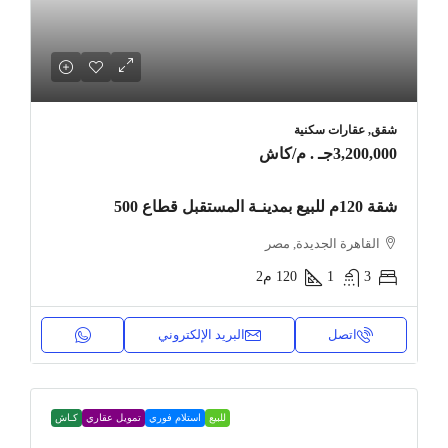
شقق, عقارات سكنية
3,200,000جـ . م
/كاش
شقة 120م للبيع بمدينـة المستقبل قطاع 500
القاهرة الجديدة, مصر
3
1
120
م2
اتصل
البريد الإلكتروني
للبيع
استلام فوري
تمويل عقاري
كـاش