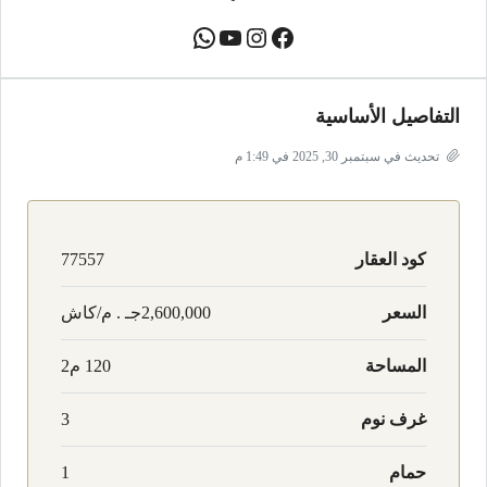
التفاصيل الأساسية
تحديث في سبتمبر 30, 2025 في 1:49 م
كود العقار
77557
السعر
2,600,000جـ . م/كاش
المساحة
120 م2
غرف نوم
3
حمام
1