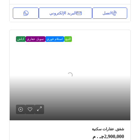
اتصل
البريد الإلكتروني
للبيع
استلام فوري
تمويل عقاري
كـاش
شقق, عقارات سكنية
2,900,000جـ . م