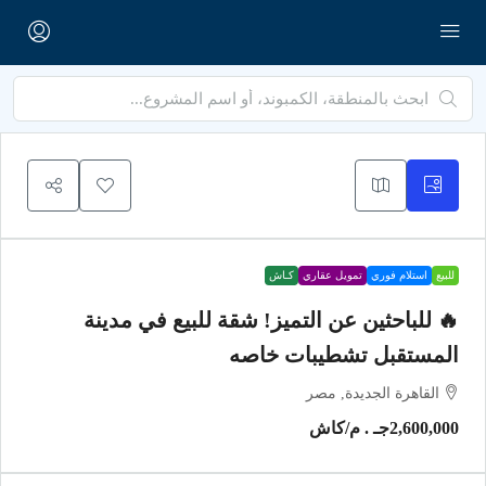
للبيع
استلام فوري
تمويل عقاري
كـاش
🔥 للباحثين عن التميز! شقة للبيع في مدينة
المستقبل تشطيبات خاصه
القاهرة الجديدة, مصر
2,600,000جـ . م
/كاش