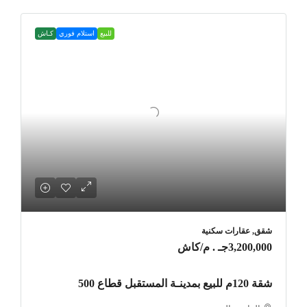
للبيع
استلام فوري
كـاش
شقق, عقارات سكنية
3,200,000جـ . م
/كاش
شقة 120م للبيع بمدينـة المستقبل قطاع 500