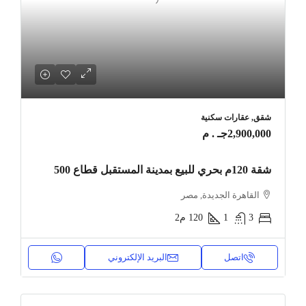
شقق, عقارات سكنية
2,900,000جـ . م
شقة 120م بحري للبيع بمدينة المستقبل قطاع 500
القاهرة الجديدة, مصر
3
1
120
م2
اتصل
البريد الإلكتروني