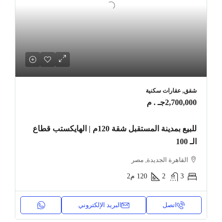
شقق, عقارات سكنية
2,700,000جـ . م
للبيع بمدينة المستقبل شقة 120م | الهايكستب قطاع
الـ 100
القاهرة الجديدة, مصر
3
2
120
م2
اتصل
البريد الإلكتروني