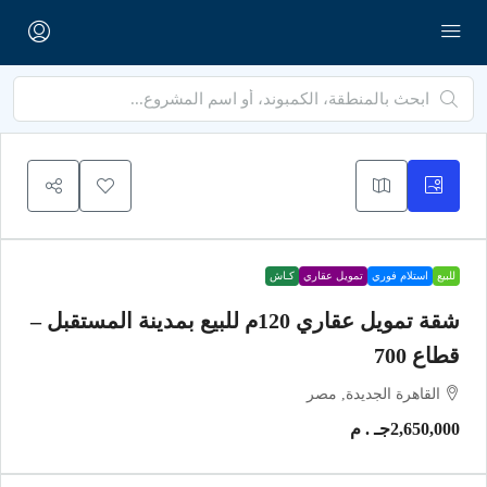
للبيع
استلام فوري
تمويل عقاري
كـاش
شقة تمويل عقاري 120م للبيع بمدينة المستقبل –
قطاع 700
القاهرة الجديدة, مصر
2,650,000جـ . م