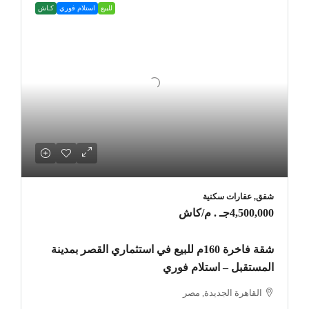
للبيع
استلام فوري
كـاش
شقق, عقارات سكنية
4,500,000جـ . م
/كاش
شقة فاخرة 160م للبيع في استثماري القصر بمدينة
المستقبل – استلام فوري
القاهرة الجديدة, مصر