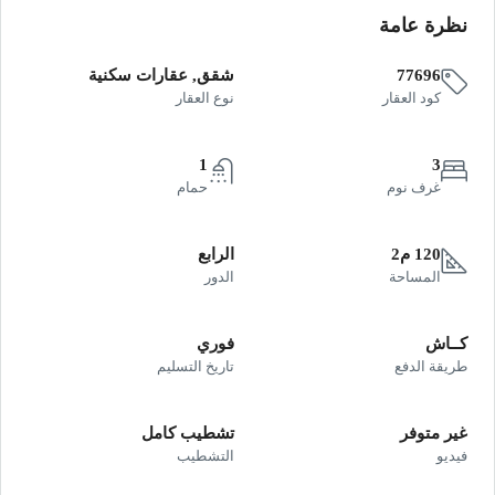
نظرة عامة
77696
شقق, عقارات سكنية
كود العقار
نوع العقار
1
3
غرف نوم
حمام
120 م2
الرابع
المساحة
الدور
كــاش
فوري
طريقة الدفع
تاريخ التسليم
غير متوفر
تشطيب كامل
فيديو
التشطيب