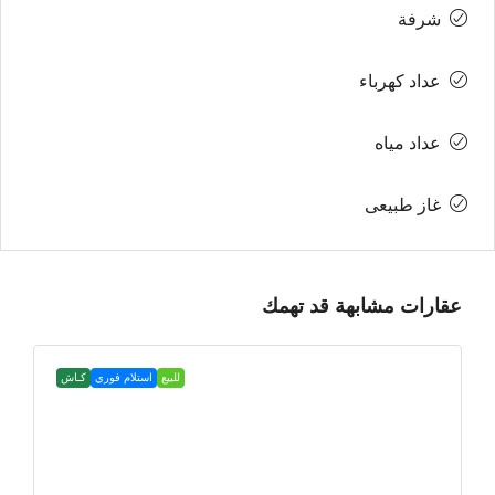
شرفة
عداد كهرباء
عداد مياه
غاز طبيعى
عقارات مشابهة قد تهمك
للبيع
استلام فوري
كـاش