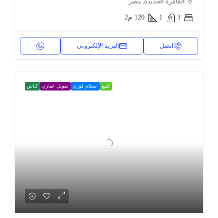
القاهرة الجديدة, مصر
3
1
120
م2
اتصل
البريد الإلكتروني
للبيع
استلام فوري
تمويل عقاري
كـاش