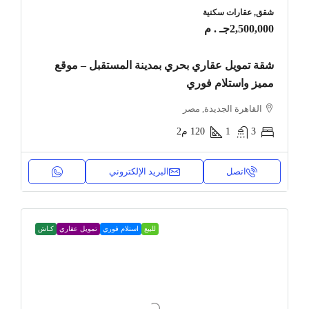
شقق, عقارات سكنية
2,500,000جـ . م
شقة تمويل عقاري بحري بمدينة المستقبل – موقع
مميز واستلام فوري
القاهرة الجديدة, مصر
3
1
120
م2
اتصل
البريد الإلكتروني
للبيع
استلام فوري
تمويل عقاري
كـاش