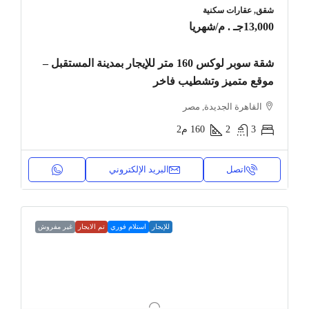
شقق, عقارات سكنية
13,000جـ . م
/شهريا
شقة سوبر لوكس 160 متر للإيجار بمدينة المستقبل –
موقع متميز وتشطيب فاخر
القاهرة الجديدة, مصر
3
2
160
م2
اتصل
البريد الإلكتروني
للإيجار
استلام فوري
تم الايجار
غير مفروش