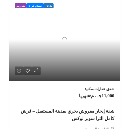
للإيجار
استلام فوري
مفروش
شقق, عقارات سكنية
11,000جـ . م
/شهريا
شقة إيجار مفروش بحري بمدينة المستقبل – فرش
كامل الترا سوبر لوكس