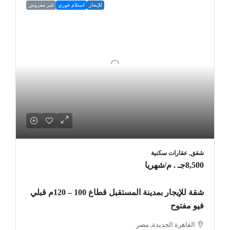
للإيجار
استلام فوري
غير مفروش
شقق, عقارات سكنية
8,500جـ . م
/شهريا
شقة للإيجار بمدينة المستقبل قطاع 100 – 120م قبلي
فيو مفتوح
القاهرة الجديدة, مصر