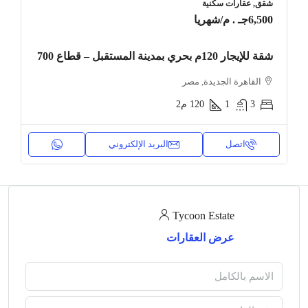
شقق, عقارات سكنية
6,500جـ . م
/شهريا
شقة للإيجار 120م بحري بمدينة المستقبل – قطاع 700
القاهرة الجديدة, مصر
3
1
120
م2
اتصل
البريد الإلكتروني
Tycoon Estate
عرض العقارات