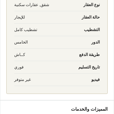
نوع العقار
شقق, عقارات سكنية
حالة العقار
للإيجار
التشطيب
تشطيب كامل
الدور
الخامس
طريقة الدفع
كــاش
تاريخ التسليم
فوري
فيديو
غير متوفر
المميزات والخدمات