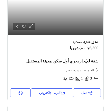
شقق, عقارات سكنية
6,500جـ . م
/شهريا
شقة للإيجار بحري أول سكن بمدينة المستقبل
القاهرة الجديدة, مصر
3
1
120
م2
اتصل
البريد الإلكتروني