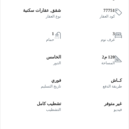
77751
شقق, عقارات سكنية
كود العقار
نوع العقار
1
3
غرف نوم
حمام
120 م2
الخامس
المساحة
الدور
كــاش
فوري
طريقة الدفع
تاريخ التسليم
غير متوفر
تشطيب كامل
فيديو
التشطيب