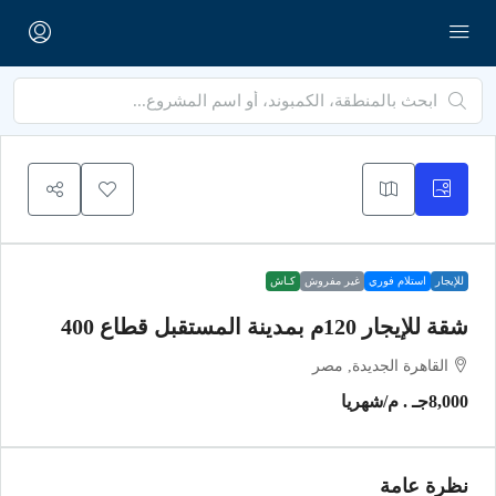
للإيجار
استلام فوري
غير مفروش
كـاش
شقة للإيجار 120م بمدينة المستقبل قطاع 400
القاهرة الجديدة, مصر
8,000جـ . م
/شهريا
نظرة عامة