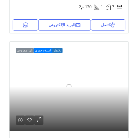
3
1
120
م2
اتصل
البريد الإلكتروني
للإيجار
استلام فوري
غير مفروش