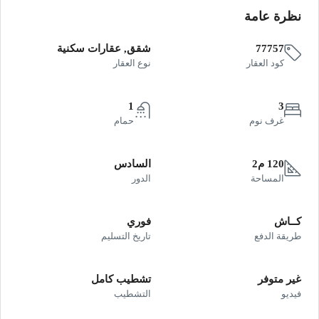
نظرة عامة
77757
شقق, عقارات سكنية
كود العقار
نوع العقار
1
3
غرف نوم
حمام
120 م2
السادس
المساحة
الدور
كــاش
فوري
طريقة الدفع
تاريخ التسليم
غير متوفر
تشطيب كامل
فيديو
التشطيب