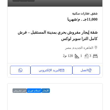
شقق, عقارات سكنية
11,000جـ . م
/شهريا
شقة إيجار مفروش بحري بمدينة المستقبل – فرش
كامل الترا سوبر لوكس
القاهرة الجديدة, مصر
3
1
120
م2
اتصل
البريد الإلكتروني
للإيجار
استلام فوري
غير مفروش