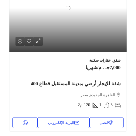
شقق, عقارات سكنية
7,000جـ . م
/شهريا
شقة للإيجار أرضي بمدينة المستقبل قطاع 400
القاهرة الجديدة, مصر
3
1
120
م2
اتصل
البريد الإلكتروني