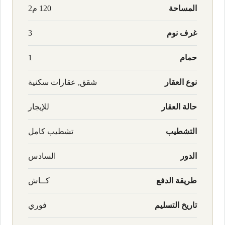
المساحة
120 م2
غرف نوم
3
حمام
1
نوع العقار
شقق, عقارات سكنية
حالة العقار
للإيجار
التشطيب
تشطيب كامل
الدور
السادس
طريقة الدفع
كــاش
تاريخ التسليم
فوري