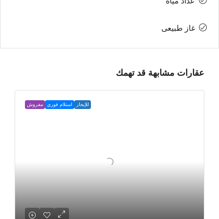
عداد مياه
غاز طبيعى
عقارات مشابهة قد تهمك
للإيجار
استلام فوري
مفروش