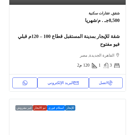
شقق, عقارات سكنية
8,500جـ . م
/شهريا
شقة للإيجار بمدينة المستقبل قطاع 100 – 120م قبلي
فيو مفتوح
القاهرة الجديدة, مصر
3
1
120
م2
اتصل
البريد الإلكتروني
للإيجار
استلام فوري
تم الايجار
غير مفروش