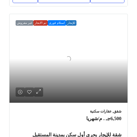
للإيجار
استلام فوري
تم الايجار
غير مفروش
شقق, عقارات سكنية
6,500جـ . م
/شهريا
شقة للإيجار بحري أول سكن بمدينة المستقبل