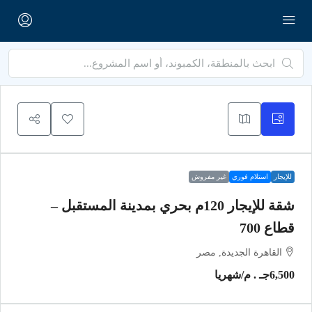
للإيجار
استلام فوري
غير مفروش
شقة للإيجار 120م بحري بمدينة المستقبل –
قطاع 700
القاهرة الجديدة, مصر
6,500جـ . م
/شهريا