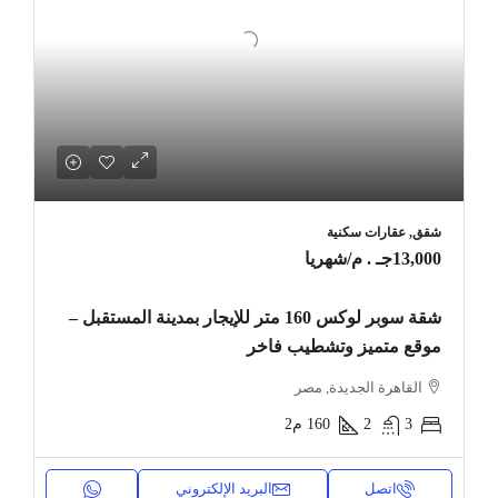
شقق, عقارات سكنية
13,000جـ . م
/شهريا
شقة سوبر لوكس 160 متر للإيجار بمدينة المستقبل –
موقع متميز وتشطيب فاخر
القاهرة الجديدة, مصر
3
2
160
م2
اتصل
البريد الإلكتروني