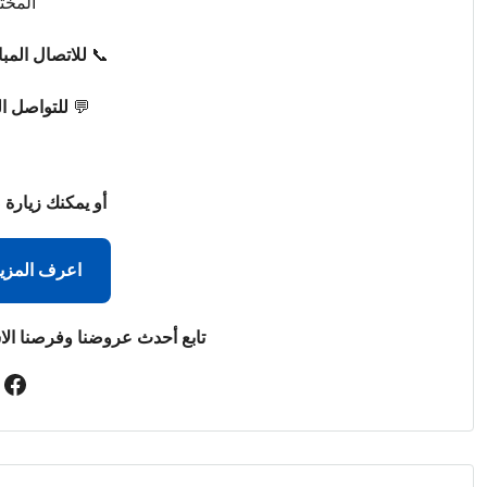
المخت
📞
للاتصال المب
💬
للتواصل ا
أو يمكنك زيارة 
اعرف المزي
تابع أحدث عروضنا وفرصنا الا