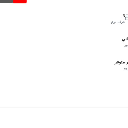
3
غرف نوم
اني
ور
 متوفر
يو