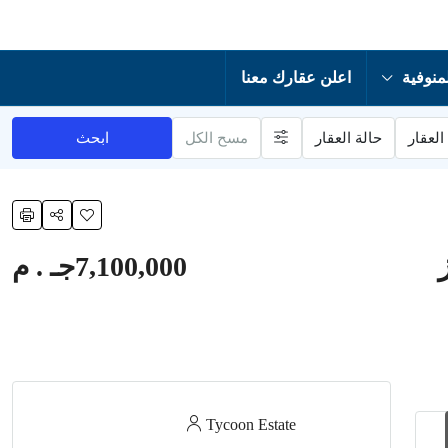
منوفية
اعلن عقارك معنا
العقار
حالة العقار
مسح الكل
ابحث
7,100,000جـ . م
Tycoon Estate