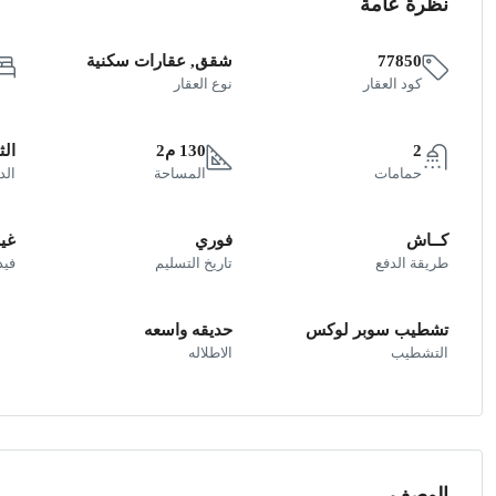
نظرة عامة
77850
شقق, عقارات سكنية
كود العقار
نوع العقار
2
130 م2
الث
حمامات
المساحة
الد
كــاش
فوري
غير
طريقة الدفع
تاريخ التسليم
فيد
تشطيب سوبر لوكس
حديقه واسعه
التشطيب
الاطلاله
الوصف