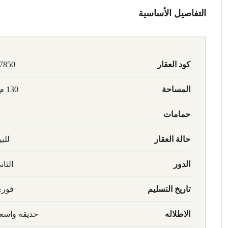
التفاصيل الأساسية
كود العقار
7850
المساحة
130 م2
حمامات
حالة العقار
للبي
الدور
الثان
تاريخ التسليم
فور
الاطلاله
حديقه واسع