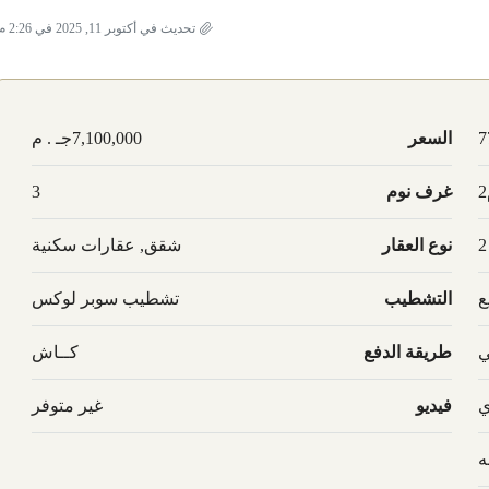
تحديث في أكتوبر 11, 2025 في 2:26 م
7
السعر
7,100,000جـ . م
غرف نوم
3
2
نوع العقار
شقق, عقارات سكنية
ع
التشطيب
تشطيب سوبر لوكس
ي
طريقة الدفع
كــاش
ي
فيديو
غير متوفر
ه