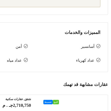
المميزات والخدمات
أسانسير
أمن
عداد كهرباء
عداد مياه
عقارات مشابهة قد تهمك
شقق, عقارات سكنية
للبيع
تقسيط
2,710,750جـ . م