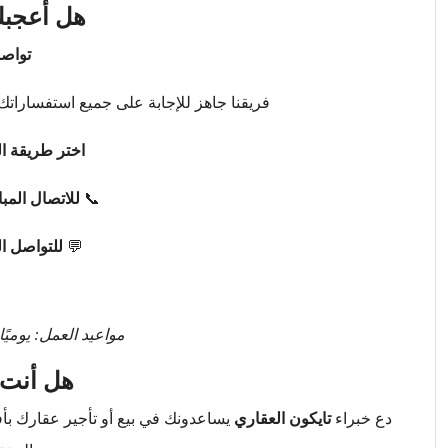
هل أعجبك
تواصل
فريقنا جاهز للإجابة على جميع استفساراتك 
اختر طريقة ال
📞
للاتصال المب
💬
للتواصل ا
مواعيد العمل: يوميًا من 9 صباحًا حتى 
هل أنت 
دع خبراء
تايكون العقاري
يساعدونك في بيع أو تأجير عقارك ب