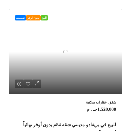
للبيع
بدون اوفر
تقسيط
شقق, عقارات سكنية
1,520,000جـ . م
للبيع في بريفادو مدينتي شقة 84م بدون أوفر نهائياً