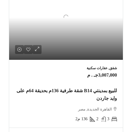
شقق, عقارات سكنية
3,007,000جـ . م
للبيع بمدينتي B14 شقة طرفية 136م بحديقة 64م على
وايد جاردن
القاهرة الجديدة, مصر
3
2
136
م2