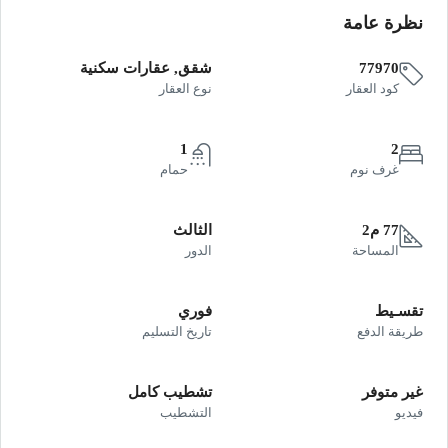
نظرة عامة
77970
شقق, عقارات سكنية
كود العقار
نوع العقار
1
2
غرف نوم
حمام
77 م2
الثالث
المساحة
الدور
تقسـيط
فوري
طريقة الدفع
تاريخ التسليم
غير متوفر
تشطيب كامل
فيديو
التشطيب