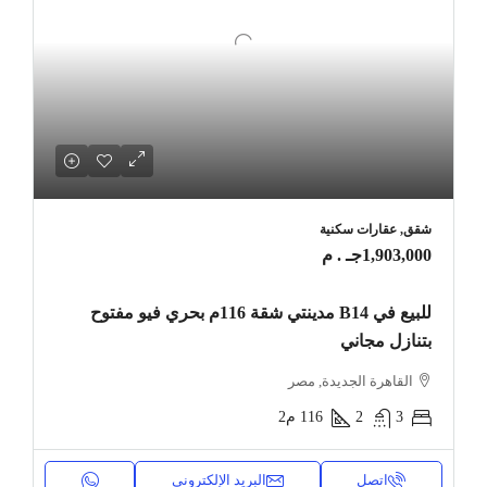
شقق, عقارات سكنية
1,903,000جـ . م
للبيع في B14 مدينتي شقة 116م بحري فيو مفتوح
بتنازل مجاني
القاهرة الجديدة, مصر
3
2
116
م2
اتصل
البريد الإلكتروني