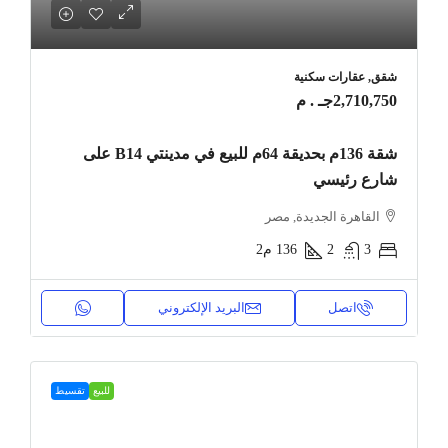
شقق, عقارات سكنية
2,710,750جـ . م
شقة 136م بحديقة 64م للبيع في مدينتي B14 على
شارع رئيسي
القاهرة الجديدة, مصر
3
2
136
م2
اتصل
البريد الإلكتروني
للبيع
تقسيط