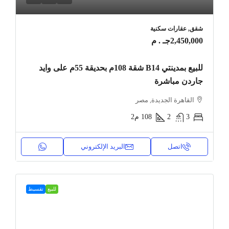
شقق, عقارات سكنية
2,450,000جـ . م
للبيع بمدينتي B14 شقة 108م بحديقة 55م على وايد
جاردن مباشرة
القاهرة الجديدة, مصر
3
2
108
م2
اتصل
البريد الإلكتروني
للبيع
تقسيط