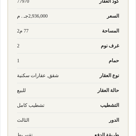
كود العقار
77970
السعر
2,936,000جـ . م
المساحة
77 م2
غرف نوم
2
حمام
1
نوع العقار
شقق, عقارات سكنية
حالة العقار
للبيع
التشطيب
تشطيب كامل
الدور
الثالث
طريقة الدفع
تقسـيط