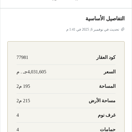
التفاصيل الأساسية
تحديث في نوفمبر 6, 2025 في 1:41 م
كود العقار
77981
السعر
4,031,605جـ . م
المساحة
195 م2
مساحة الأرض
215 م2
غرف نوم
4
حمامات
4