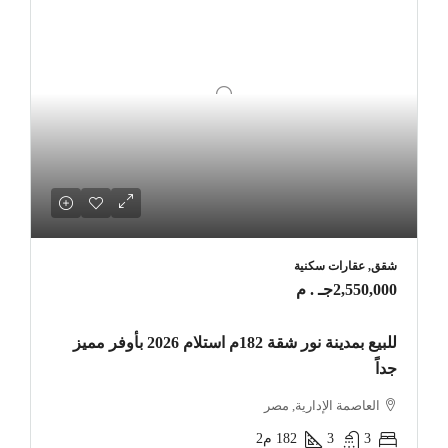
شقق, عقارات سكنية
2,550,000جـ . م
للبيع بمدينة نور شقة 182م استلام 2026 بأوفر مميز
جداً
العاصمة الإدارية, مصر
3
3
182
م2