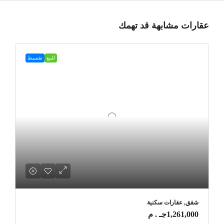
عقارات مشابهة قد تهمك
للبيع
تقسيط
شقق, عقارات سكنية
1,261,000جـ . م