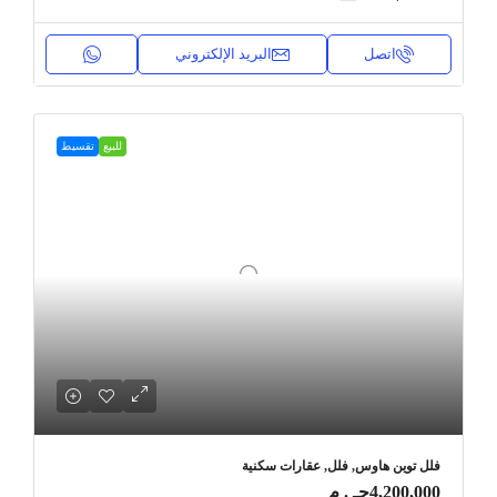
اتصل
البريد الإلكتروني
للبيع
تقسيط
فلل توين هاوس, فلل, عقارات سكنية
4,200,000جـ . م