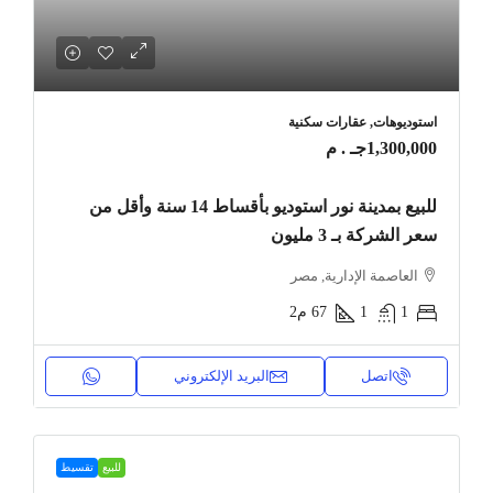
استوديوهات, عقارات سكنية
1,300,000جـ . م
للبيع بمدينة نور استوديو بأقساط 14 سنة وأقل من
سعر الشركة بـ 3 مليون
العاصمة الإدارية, مصر
1
1
67
م2
اتصل
البريد الإلكتروني
للبيع
تقسيط