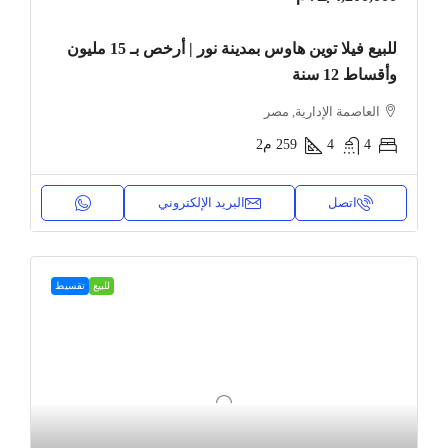
للبيع فيلا توين هاوس بمدينة نور | أرخص بـ 15 مليون
وأقساط 12 سنة
العاصمة الإدارية, مصر
4
4
259
م2
اتصل
البريد الإلكتروني
للبيع
تقسيط