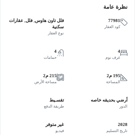
نظرة عامة
77981
فلل تاون هاوس, فلل, عقارات
كود العقار
سكنية
نوع العقار
4
4
غرف نوم
حمامات
195 م2
215 م2
المساحة
مساحة الأرض
أرضي بحديقه خاصه
تقسـيط
الدور
طريقة الدفع
2028
غير متوفر
تاريخ التسليم
فيديو