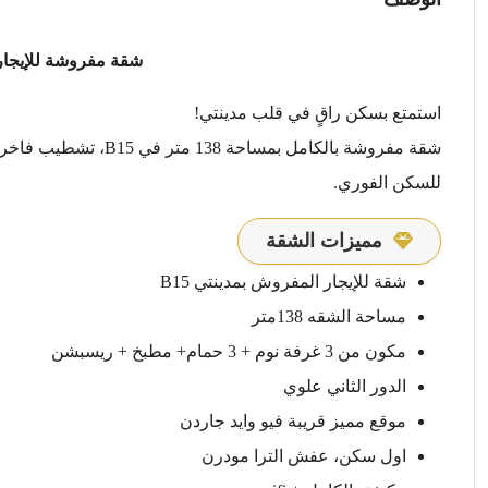
شقة مفروشة للإيجار
استمتع بسكن راقٍ في قلب مدينتي!
شقة مفروشة بالكامل بم
للسكن الفوري.
مميزات الشقة
شقة للإيجار المفروش بمدينتي B15
مساحة الشقه 138متر
مكون من 3 غرفة نوم + 3 حمام+ مطبخ + ريسبشن
الدور الثاني علوي
موقع مميز قريبة فيو وايد جاردن
اول سكن، عفش الترا مودرن