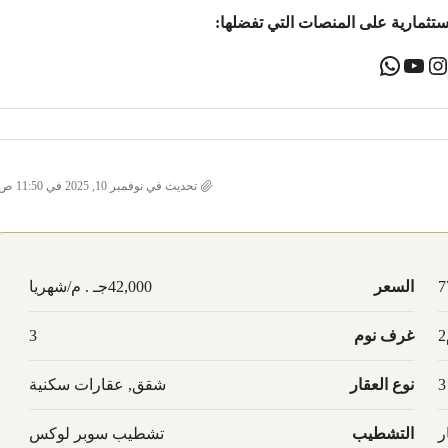
ستثمارية على المنصات التي تفضلها:
تحديث في نوفمبر 10, 2025 في 11:50 ص
7
السعر
42,000جـ . م/شهريا
غرف نوم
3
3
نوع العقار
شقق, عقارات سكنية
ر
التشطيب
تشطيب سوبر لوكس