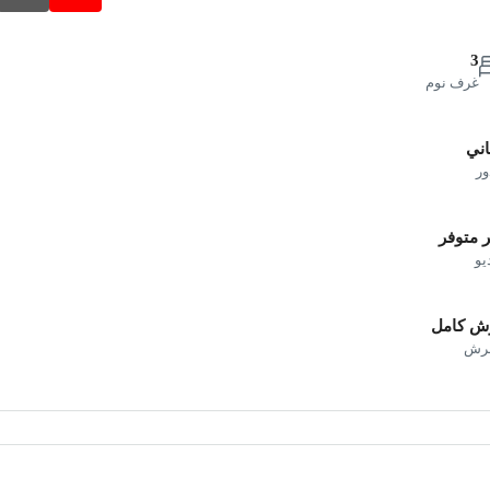
3
غرف نوم
اني
ور
 متوفر
يو
ش كامل
فرش