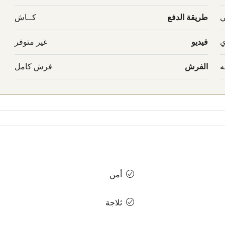
ي
طريقة الدفع
كــاش
ي
فيديو
غير متوفر
ه
الفرش
فرش كامل
أمن
ثلاجة