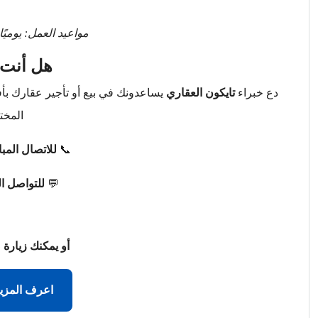
مواعيد العمل: يوميًا من 9 صباحًا حتى 
هل أنت 
دع خبراء
تايكون العقاري
يساعدونك في بيع أو تأجير عقارك ب
المخت
📞
للاتصال المب
💬
للتواصل ا
أو يمكنك زيارة 
اعرف المزي