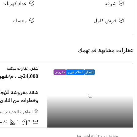
شرفة
عداد كهرباء
فرش كامل
مغسلة
عقارات مشابهة قد تهمك
شقق, عقارات سكنية
للإيجار
استلام فوري
مفروش
24,000جـ . م
/شهري
وخطوات من النادي
القاهرة الجديدة, م
2
1
82
م2
Tycoon Estate