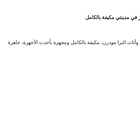
 في مدينتي مكيفة بالكامل
ساحة 138 متر في B15، تشطيب فاخر وأثاث الترا مودرن، مكيفة بالكامل ومجهزة بأحدث الأجهزة، جاهزة