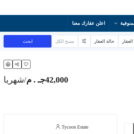
منوفية
اعلن عقارك معنا
العقار
حالة العقار
مسح الكل
ابحث
42,000جـ . م
/شهريا
Tycoon Estate