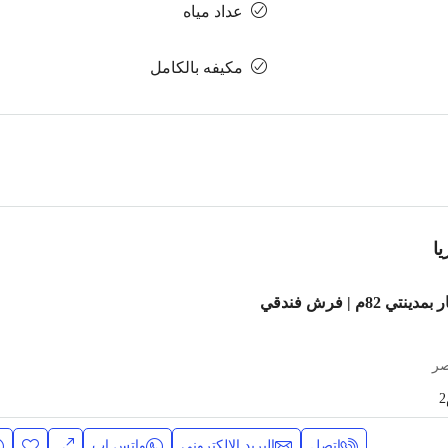
عداد مياه
مكيفه بالكامل
ا
شقة مفروشة للإيجار بمدينتي 82م | فرش فندقي
صر
اتصل
البريد الإلكتروني
واتس اب