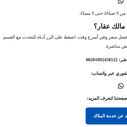
9 مساءً.
مالك عقار؟
أفضل سعر وفي أسرع وقت. اضغط على الزر أدناه للتحدث مع القسم
ص مباشرة.
اشر:
00201092458122
لفوري عبر واتساب:
صفحتنا لتعرف المزيد:
د عن خدمة الملاك