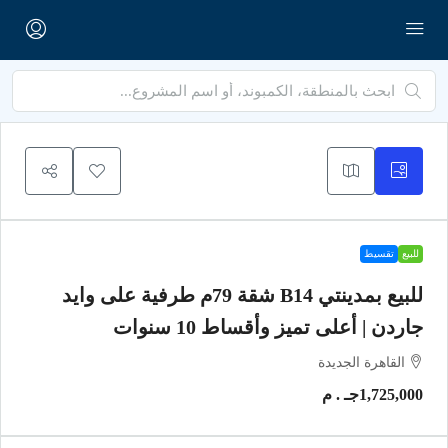
للبيع
تقسيط
للبيع بمدينتي B14 شقة 79م طرفية على وايد
جاردن | أعلى تميز وأقساط 10 سنوات
القاهرة الجديدة
1,725,000جـ . م