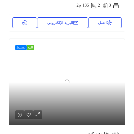
3
2
136
م2
اتصل
البريد الإلكتروني
للبيع
تقسيط
شقق, عقارات سكنية