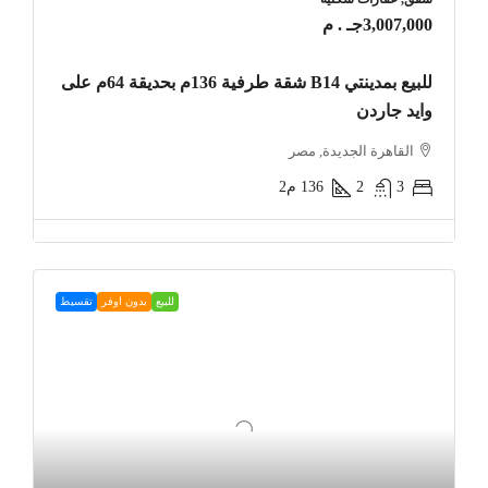
3,007,000جـ . م
للبيع بمدينتي B14 شقة طرفية 136م بحديقة 64م على
وايد جاردن
القاهرة الجديدة, مصر
3
2
136
م2
للبيع
بدون اوفر
تقسيط