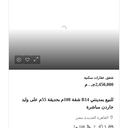
شقق, عقارات سكنية
2,450,000جـ . م
للبيع بمدينتي B14 شقة 108م بحديقة 55م على وايد
جاردن مباشرة
القاهرة الجديدة, مصر
3
2
108
م2