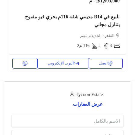
1,903,000جـ . م
للبيع في B14 مدينتي شقة 116م بحري فيو مفتوح
بتنازل مجاني
القاهرة الجديدة, مصر
3
2
116
م2
اتصل
البريد الإلكتروني
Tycoon Estate
عرض العقارات