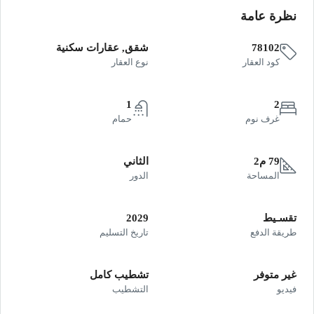
نظرة عامة
78102
شقق, عقارات سكنية
كود العقار
نوع العقار
1
2
غرف نوم
حمام
79 م2
الثاني
المساحة
الدور
تقسـيط
2029
طريقة الدفع
تاريخ التسليم
غير متوفر
تشطيب كامل
فيديو
التشطيب