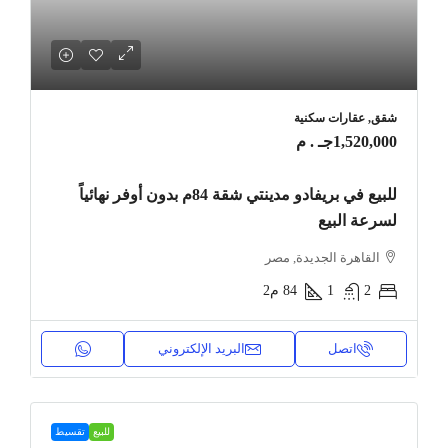
شقق, عقارات سكنية
1,520,000جـ . م
للبيع في بريفادو مدينتي شقة 84م بدون أوفر نهائياً
لسرعة البيع
القاهرة الجديدة, مصر
2
1
84
م2
اتصل
البريد الإلكتروني
للبيع
تقسيط