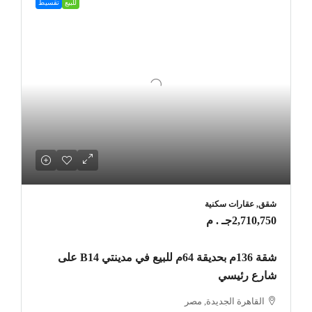
للبيع
تقسيط
شقق, عقارات سكنية
2,710,750جـ . م
شقة 136م بحديقة 64م للبيع في مدينتي B14 على
شارع رئيسي
القاهرة الجديدة, مصر