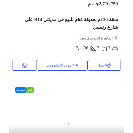
2,710,750جـ . م
شقة 136م بحديقة 64م للبيع في مدينتي B14 على
شارع رئيسي
القاهرة الجديدة, مصر
3
2
136
م2
اتصل
البريد الإلكتروني
للبيع
تقسيط