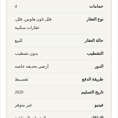
حمامات
4
نوع العقار
فلل تاون هاوس, فلل,
عقارات سكنية
حالة العقار
للبيع
التشطيب
بدون تشطيب
الدور
أرضي بحديقه خاصه
طريقة الدفع
تقسـيط
تاريخ التسليم
2029
فيديو
غير متوفر
الاطلاله
البحيرات الصناعية