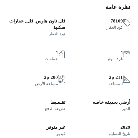
نظرة عامة
78109
فلل تاون هاوس, فلل, عقارات
كود العقار
سكنية
نوع العقار
4
4
غرف نوم
حمامات
211 م2
200 م2
المساحة
مساحة الأرض
أرضي بحديقه خاصه
تقسـيط
الدور
طريقة الدفع
2029
غير متوفر
تاريخ التسليم
فيديو