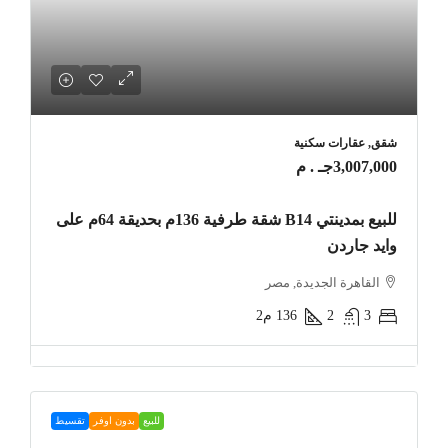
شقق, عقارات سكنية
3,007,000جـ . م
للبيع بمدينتي B14 شقة طرفية 136م بحديقة 64م على
وايد جاردن
القاهرة الجديدة, مصر
3
2
136
م2
للبيع
بدون اوفر
تقسيط