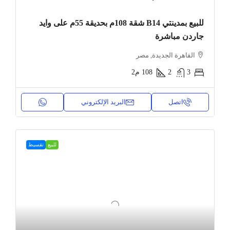
للبيع بمدينتي B14 شقة 108م بحديقة 55م على وايد
جاردن مباشرة
القاهرة الجديدة, مصر
3
2
108
م2
اتصل
البريد الإلكتروني
للبيع
تقسيط