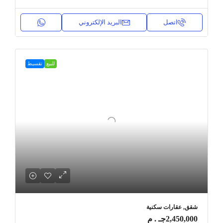
اتصل
البريد الإلكتروني
للبيع
تقسيط
شقق, عقارات سكنية
2,450,000جـ . م