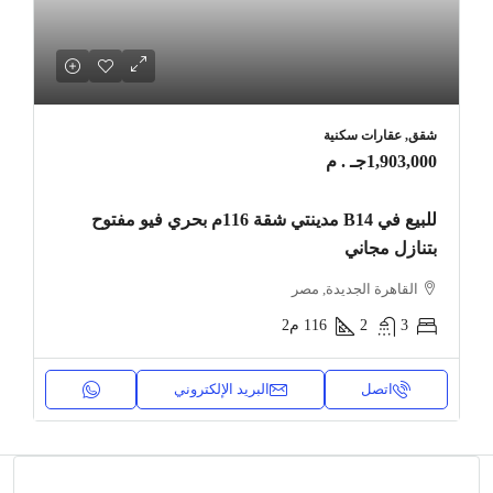
شقق, عقارات سكنية
1,903,000جـ . م
للبيع في B14 مدينتي شقة 116م بحري فيو مفتوح
بتنازل مجاني
القاهرة الجديدة, مصر
3
2
116
م2
اتصل
البريد الإلكتروني