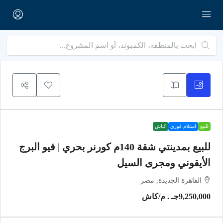
للبيع
استلام فوري
كـاش
للبيع بمدينتي شقة 140م كورنر بحري | فيو البرج
الأيقوني ومجرى السيل
القاهرة الجديدة, مصر
9,250,000جـ . م
/كاش