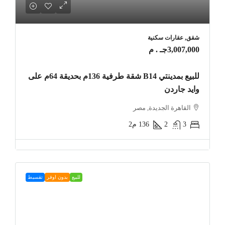
شقق, عقارات سكنية
3,007,000جـ . م
للبيع بمدينتي B14 شقة طرفية 136م بحديقة 64م على
وايد جاردن
القاهرة الجديدة, مصر
3
2
136
م2
للبيع
بدون اوفر
تقسيط