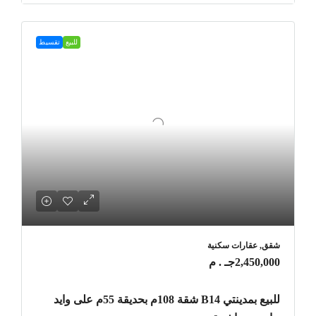
للبيع
تقسيط
شقق, عقارات سكنية
2,450,000جـ . م
للبيع بمدينتي B14 شقة 108م بحديقة 55م على وايد