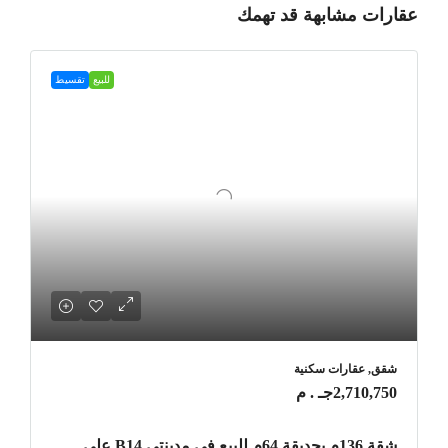
عقارات مشابهة قد تهمك
للبيع
تقسيط
شقق, عقارات سكنية
2,710,750جـ . م
شقة 136م بحديقة 64م للبيع في مدينتي B14 على