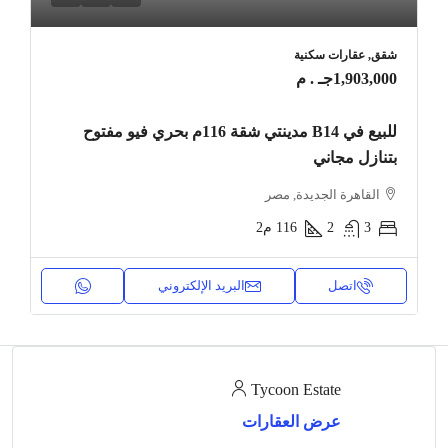
شقق, عقارات سكنية
1,903,000جـ . م
للبيع في B14 مدينتي شقة 116م بحري فيو مفتوح
بتنازل مجاني
القاهرة الجديدة, مصر
3
2
116
م2
اتصل
البريد الإلكتروني
Tycoon Estate
عرض العقارات