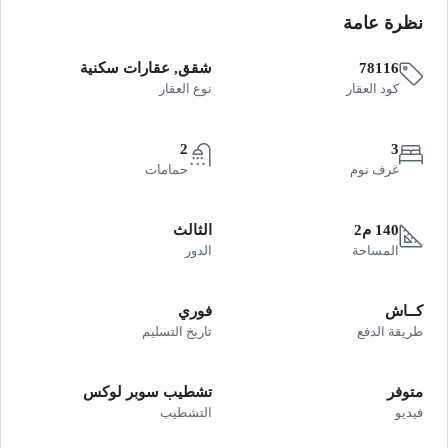
نظرة عامة
78116
شقق, عقارات سكنية
كود العقار
نوع العقار
2
3
غرف نوم
حمامات
140 م2
الثالث
المساحة
الدور
كــاش
فوري
طريقة الدفع
تاريخ التسليم
متوفر
تشطيب سوبر لوكس
فيديو
التشطيب