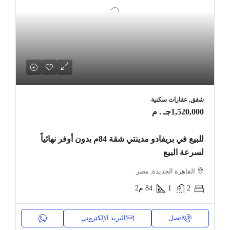
شقق, عقارات سكنية
1,520,000جـ . م
للبيع في بريفادو مدينتي شقة 84م بدون أوفر نهائياً
لسرعة البيع
القاهرة الجديدة, مصر
2
1
84
م2
اتصل
البريد الإلكتروني