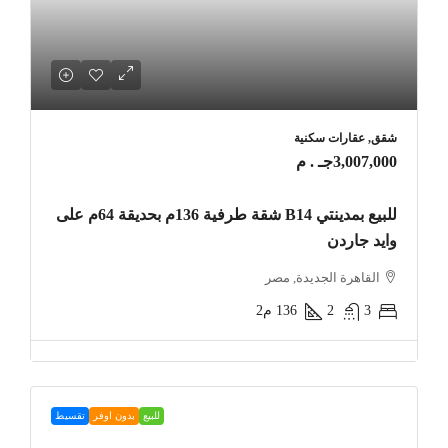
شقق, عقارات سكنية
3,007,000جـ . م
للبيع بمدينتي B14 شقة طرفية 136م بحديقة 64م على
وايد جاردن
القاهرة الجديدة, مصر
3
2
136
م2
للبيع
بدون اوفر
تقسيط