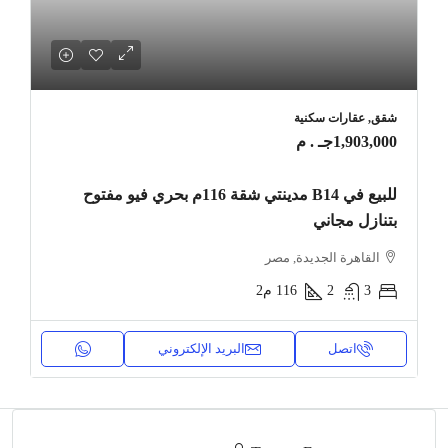
شقق, عقارات سكنية
1,903,000جـ . م
للبيع في B14 مدينتي شقة 116م بحري فيو مفتوح
بتنازل مجاني
القاهرة الجديدة, مصر
3
2
116
م2
اتصل
البريد الإلكتروني