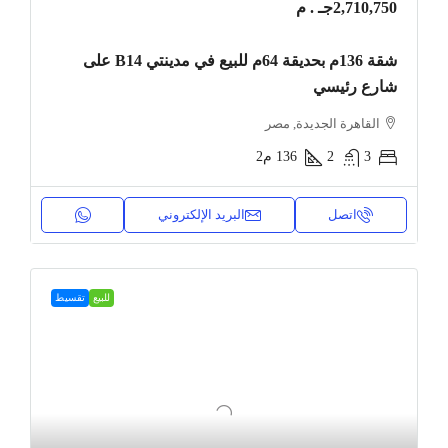
2,710,750جـ . م
شقة 136م بحديقة 64م للبيع في مدينتي B14 على
شارع رئيسي
القاهرة الجديدة, مصر
3
2
136
م2
اتصل
البريد الإلكتروني
للبيع
تقسيط