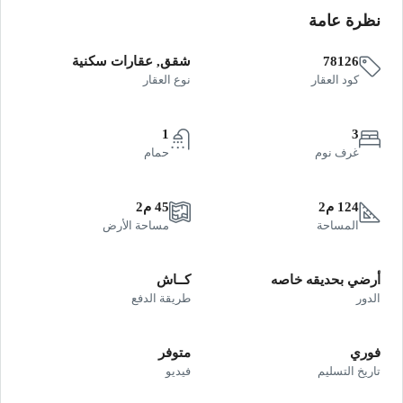
نظرة عامة
78126
شقق, عقارات سكنية
كود العقار
نوع العقار
1
3
غرف نوم
حمام
124 م2
45 م2
المساحة
مساحة الأرض
أرضي بحديقه خاصه
كــاش
الدور
طريقة الدفع
فوري
متوفر
تاريخ التسليم
فيديو