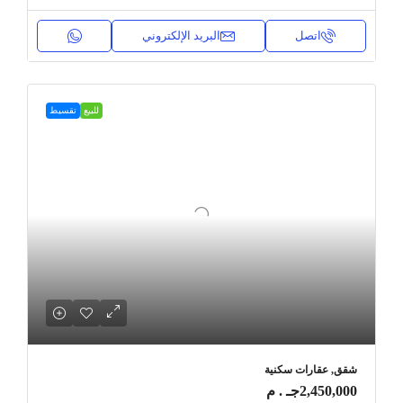
اتصل
البريد الإلكتروني
للبيع
تقسيط
شقق, عقارات سكنية
2,450,000جـ . م