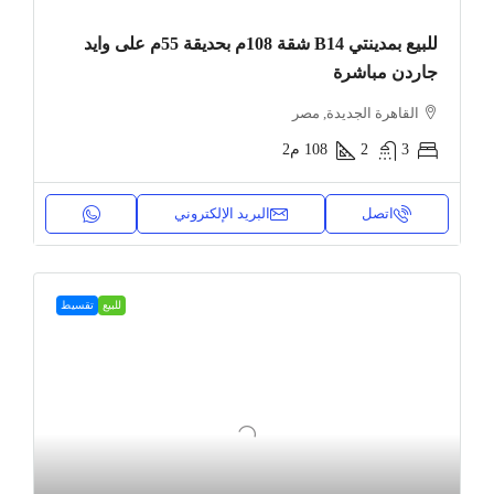
للبيع بمدينتي B14 شقة 108م بحديقة 55م على وايد
جاردن مباشرة
القاهرة الجديدة, مصر
3
2
108
م2
اتصل
البريد الإلكتروني
للبيع
تقسيط