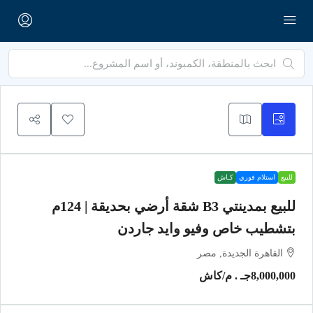
للبيع
استلام فوري
كـاش
للبيع بمدينتي B3 شقة أرضي بحديقة | 124م
بتشطيب خاص وفيو وايد جاردن
القاهرة الجديدة, مصر
8,000,000جـ . م
/كاش