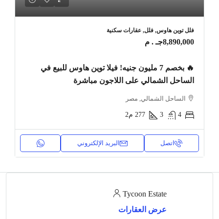
فلل توين هاوس, فلل, عقارات سكنية
8,890,000جـ . م
🔥 بخصم 7 مليون جنيه! فيلا توين هاوس للبيع في
الساحل الشمالي على اللاجون مباشرة
الساحل الشمالي, مصر
4
3
277
م2
اتصل
البريد الإلكتروني
Tycoon Estate
عرض العقارات