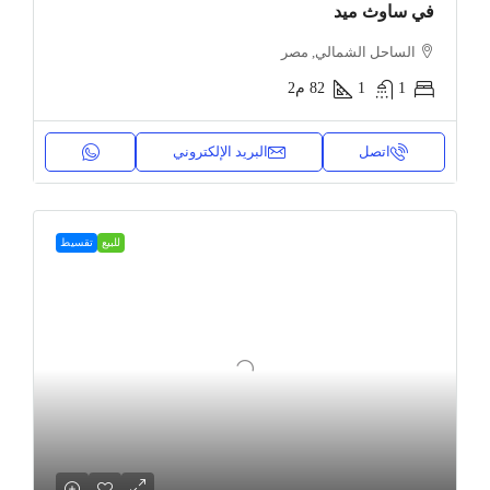
في ساوث ميد
الساحل الشمالي, مصر
1
1
82
م2
اتصل
البريد الإلكتروني
للبيع
تقسيط