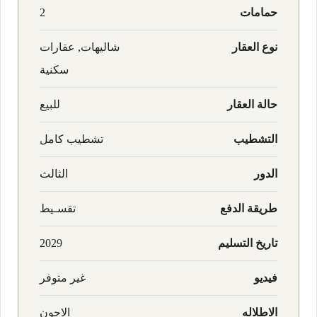
حمامات
2
نوع العقار
شاليهات, عقارات
سكنية
حالة العقار
للبيع
التشطيب
تشطيب كامل
الدور
الثالث
طريقة الدفع
تقسـيط
تاريخ التسليم
2029
فيديو
غير متوفر
الاطلاله
الاجون