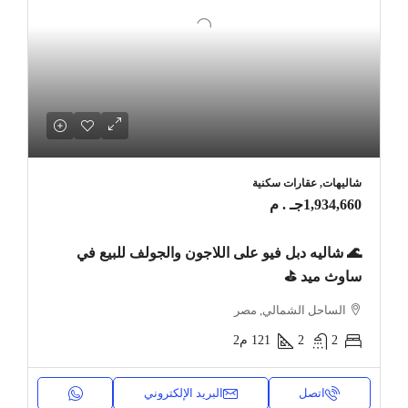
شاليهات, عقارات سكنية
1,934,660جـ . م
🌊 شاليه دبل فيو على اللاجون والجولف للبيع في
ساوث ميد ⛳
الساحل الشمالي, مصر
2
2
121
م2
اتصل
البريد الإلكتروني