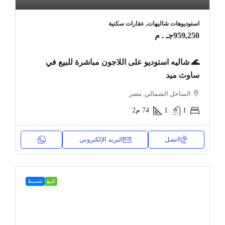
استوديوهات شاليهات, عقارات سكنية
959,250جـ . م
🌊 شاليه استوديو على اللاجون مباشرة للبيع في
ساوث ميد
الساحل الشمالي, مصر
1
1
74
م2
اتصل
البريد الإلكتروني
للبيع
تقسيط