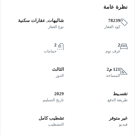
نظرة عامة
78239
شاليهات, عقارات سكنية
كود العقار
نوع العقار
2
2
غرف نوم
حمامات
121 م2
الثالث
المساحة
الدور
تقسـيط
2029
طريقة الدفع
تاريخ التسليم
غير متوفر
تشطيب كامل
فيديو
التشطيب