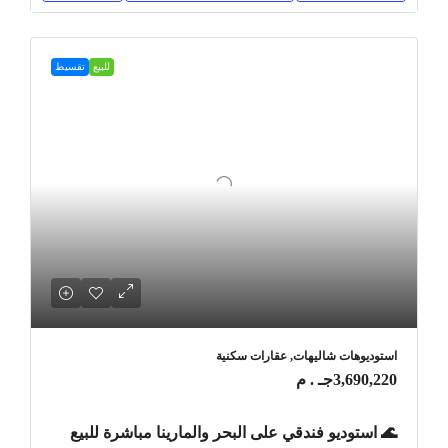
للبيع
تقسيط
استوديوهات شاليهات, عقارات سكنية
3,690,220جـ . م
🌊 استوديو فندقي على البحر والمارينا مباشرة للبيع