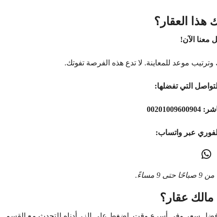
 هذا العقار؟
 معنا الآن!
وترتيب موعد للمعاينة. لا تدع هذه الفرصة تفوتك.
تواصل التي تفضلها:
اشر:
00201009600904
لفوري عبر واتساب:
9 مساءً.
مالك عقار؟
أفضل سعر وفي أسرع وقت. اضغط على الزر أدناه للتحدث مع القسم