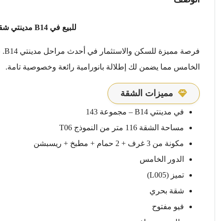
للبيع في B14 مدينتي شقة 116م بحري | تايكون العقاري
الخامس مما يضمن لك إطلالة بانورامية رائعة وخصوصية تامة.
مميزات الشقة
في مدينتي B14 – مجموعة 143
مساحة الشقة 116 متر من النموذج T06
مكونة من 3 غرف + 2 حمام + مطبخ + ريسبشن
الدور الخامس
تميز (L005)
شقة بحري
فيو مفتوح