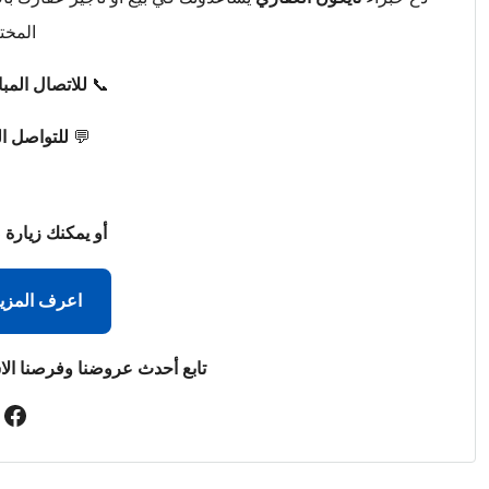
المخت
📞
للاتصال المب
💬
للتواصل ا
أو يمكنك زيارة 
اعرف المزي
تابع أحدث عروضنا وفرصنا الا