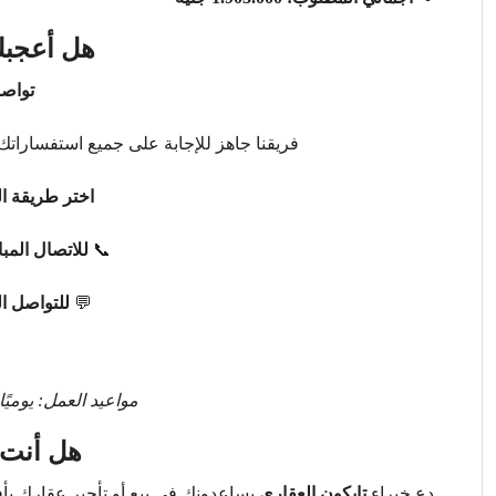
هل أعجبك
تواصل
فريقنا جاهز للإجابة على جميع استفساراتك 
اختر طريقة ال
📞
للاتصال المب
💬
للتواصل ا
مواعيد العمل: يوميًا من 9 صباحًا حتى 
هل أنت 
دع خبراء
تايكون العقاري
يساعدونك في بيع أو تأجير عقارك ب