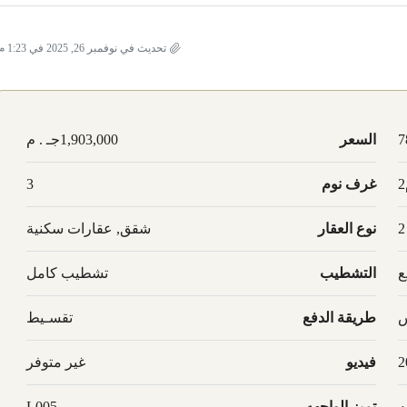
تحديث في نوفمبر 26, 2025 في 1:23 م
7
السعر
1,903,000جـ . م
غرف نوم
3
2
نوع العقار
شقق, عقارات سكنية
ع
التشطيب
تشطيب كامل
س
طريقة الدفع
تقسـيط
2
فيديو
غير متوفر
ه
تميز الواجهه
L005