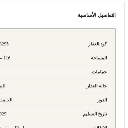
التفاصيل الأساسية
كود العقار
8295
المساحة
116 م2
حمامات
حالة العقار
للبي
الدور
الخام
تاريخ التسليم
029
الاطلاله
اطلاله مفتوح