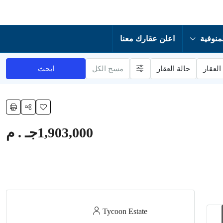
منوفية
اعلن عقارك معنا
العقار
حالة العقار
مسح الكل
ابحث
1,903,000جـ . م
Tycoon Estate