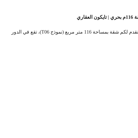
فرصة مميزة للسكن والاستثمار في أحدث مراحل مدينتي B14. نقدم لكم شقة بمساحة 116 متر مربع (نموذج T06)، تقع في الدور