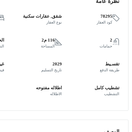
نظرة عامة
78295
شقق, عقارات سكنية
كود العقار
نوع العقار
2
116 م2
ال
حمامات
المساحة
الد
تقسـيط
2029
غير
طريقة الدفع
تاريخ التسليم
فيد
تشطيب كامل
اطلاله مفتوحه
التشطيب
الاطلاله
الوصف