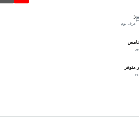
3
غرف نوم
خامس
ور
 متوفر
يو