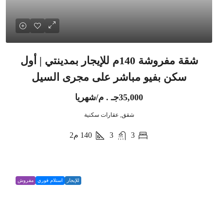
شقة مفروشة 140م للإيجار بمدينتي | أول
سكن بفيو مباشر على مجرى السيل
35,000جـ . م/شهريا
شقق, عقارات سكنية
3
3
140
م2
للإيجار
استلام فوري
مفروش