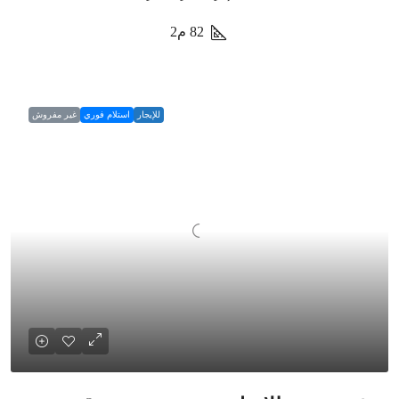
82
م2
للإيجار
استلام فوري
غير مفروش