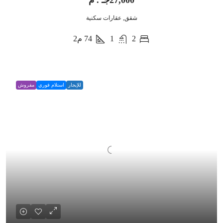
27,000جـ . م
شقق, عقارات سكنية
2
1
74
م2
للإيجار
استلام فوري
مفروش