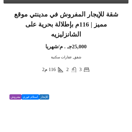
شقة للإيجار المفروش في مدينتي موقع
مميز | 116م بإطلالة بحرية على
الشانزليزيه
25,000جـ . م/شهريا
شقق, عقارات سكنية
3
2
116
م2
للإيجار
استلام فوري
مفروش