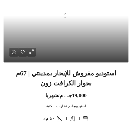
استوديو مفروش للإيجار بمدينتي | 67م
بجوار الكرافت زون
19,000جـ . م/شهريا
استوديوهات, عقارات سكنية
1
1
67
م2