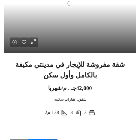
شقة مفروشة للإيجار في مدينتي مكيفة
بالكامل وأول سكن
42,000جـ . م/شهريا
شقق, عقارات سكنية
3
3
138
م2