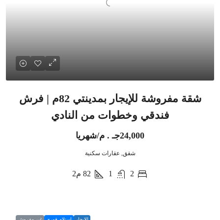
شقة مفروشة للإيجار بمدينتي 82م | فرش
فندقي وخطوات من النادي
24,000جـ . م/شهريا
شقق, عقارات سكنية
2
1
82
م2
للإيجار
استلام فوري
غير مفروش