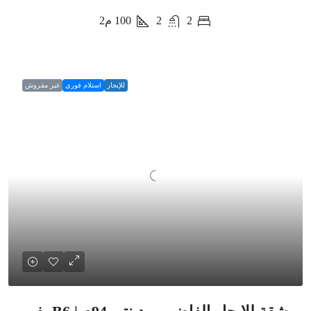
2
2
100
م2
للإيجار
استلام فوري
غير مفروش