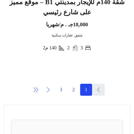
شقة 140م للإيجار بمدينتي B1 – موقع مميز
على شارع رئيسي
18,000جـ . م/شهريا
شقق, عقارات سكنية
3
2
140
م2
3
2
1