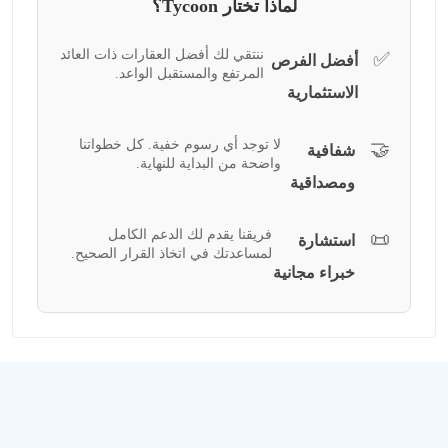
لماذا تختار Tycoon؟
ننتقي لك أفضل العقارات ذات العائد
✅
أفضل الفرص
المرتفع والمستقبل الواعد.
الاستثمارية
لا توجد أي رسوم خفية. كل خطواتنا
🤝
شفافية
واضحة من البداية للنهاية.
ومصداقية
فريقنا يقدم لك الدعم الكامل
📜
استشارة
لمساعدتك في اتخاذ القرار الصحيح.
خبراء مجانية