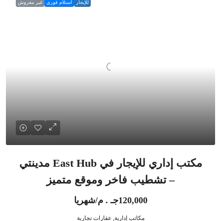
للإيجار
استلام فوري
غير مفروش
مكتب إداري للإيجار في East Hub مدينتي
– تشطيب فاخر وموقع متميز
120,000جـ . م/شهريا
مكاتب إدارية, عقارات تجارية