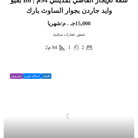
شقة للإيجار الفاضي بمدينتي 94م | B6 بفيو
وايد جاردن بجوار الساوث بارك
15,000جـ . م/شهريا
شقق, عقارات سكنية
2
1
94
م2
للإيجار
استلام فوري
مفروش