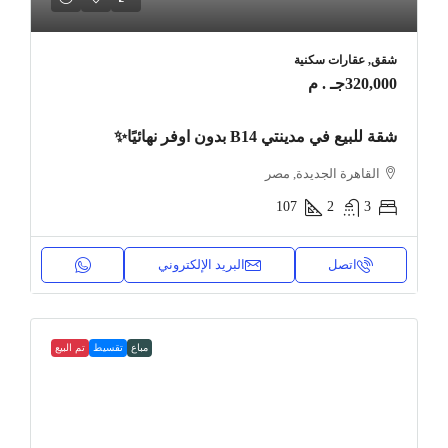
شقق, عقارات سكنية
320,000جـ . م
شقة للبيع في مدينتي B14 بدون اوفر نهائيًا✨
القاهرة الجديدة, مصر
107
2
3
اتصل
البريد الإلكتروني
مباع
تقسيط
تم البيع