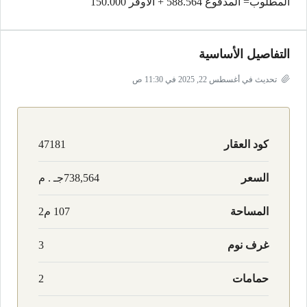
المطلوب= المدفوع 588.564 + الاوفر 150.000
التفاصيل الأساسية
تحديث في أغسطس 22, 2025 في 11:30 ص
كود العقار
47181
السعر
738,564جـ . م
المساحة
107 م2
غرف نوم
3
حمامات
2