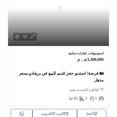
استوديوهات, عقارات سكنية
3,300,000جـ . م
🏡 فرصة! استديو حجز قديم للبيع في بريفادو بسعر
مذهل
القاهرة الجديدة, مصر
1
1
65
م2
اتصل
البريد الإلكتروني