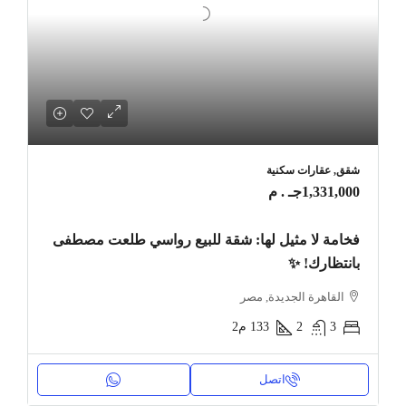
شقق, عقارات سكنية
1,331,000جـ . م
فخامة لا مثيل لها: شقة للبيع رواسي طلعت مصطفى
بانتظارك! ✨
القاهرة الجديدة, مصر
3
2
133
م2
اتصل