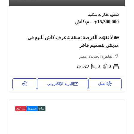
شقق, عقارات سكنية
15,300,000جـ . م
/كاش
🏡 لا تفوّت الفرصة! شقة 4 غرف كاش للبيع في
مدينتي بتصميم فاخر
القاهرة الجديدة, مصر
3
3
320
م2
اتصل
البريد الإلكتروني
مباع
تقسيط
تم البيع