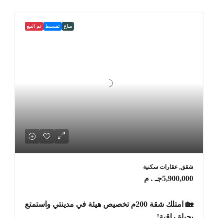
مباع
تقسيط
تم البيع
شقق, عقارات سكنية
5,900,000جـ . م
🏡 امتلك شقة 200م تخصيص هيئة في مدينتي واستمتع
بحياة راقية!