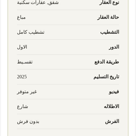
نوع العقار
شقق, عقارات سكنية
حالة العقار
مباع
التشطيب
تشطيب كامل
الدور
الاول
طريقة الدفع
تقسـيط
تاريخ التسليم
2025
فيديو
غير متوفر
الاطلاله
شارع
الفرش
بدون فرش