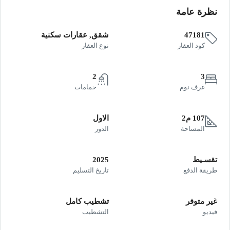
نظرة عامة
47181
شقق, عقارات سكنية
كود العقار
نوع العقار
2
3
غرف نوم
حمامات
107 م2
الاول
المساحة
الدور
تقسـيط
2025
طريقة الدفع
تاريخ التسليم
غير متوفر
تشطيب كامل
فيديو
التشطيب