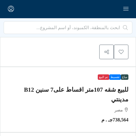
مباع
تقسيط
تم البيع
للبيع شقه 107متر اقساط على7 سنين B12
مدينتي
مصر
738,564جـ . م