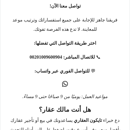
تواصل معنا الآن!
فريقنا جاهز للإجابة على جميع استفساراتك وترتيب موعد
للمعاينة. لا تدع هذه الفرصة تفوتك.
اختر طريقة التواصل التي تفضلها:
📞
للاتصال المباشر:
00201009600904
💬
للتواصل الفوري عبر واتساب:
مواعيد العمل: يوميًا من 9 صباحًا حتى 9 مساءً.
هل أنت مالك عقار؟
دع خبراء
تايكون العقاري
يساعدونك في بيع أو تأجير عقارك
بأفضل سعر وفي أسرع وقت. اضغط على الزر أدناه للتحدث