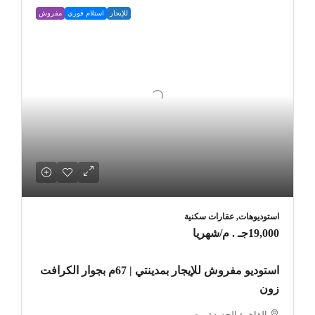
للإيجار
استلام فوري
مفروش
استوديوهات, عقارات سكنية
19,000جـ . م
/شهريا
استوديو مفروش للإيجار بمدينتي | 67م بجوار الكرافت
زون
القاهرة الجديدة, مصر