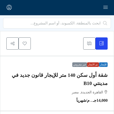
للإيجار
تم الايجار
غير مفروش
شقة أول سكن 140 متر للإيجار قانون جديد في
مدينتي B10
القاهرة الجديدة, مصر
14,000جـ . م
/شهريآ