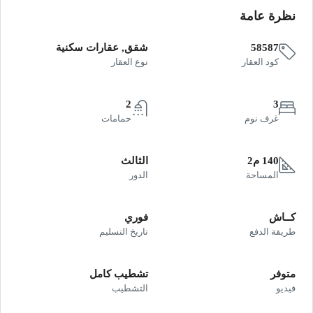
نظرة عامة
58587
شقق, عقارات سكنية
كود العقار
نوع العقار
2
3
غرف نوم
حمامات
140 م2
الثالث
المساحة
الدور
كــاش
فوري
طريقة الدفع
تاريخ التسليم
متوفر
تشطيب كامل
فيديو
التشطيب