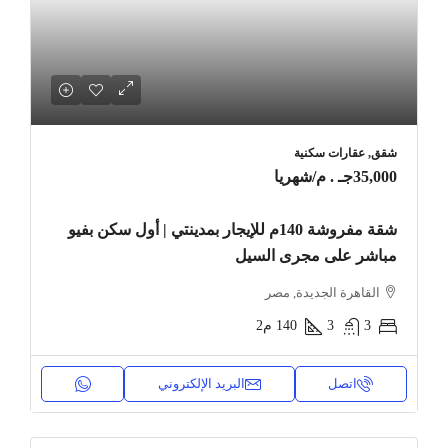
شقق, عقارات سكنية
35,000جـ . م
/شهريا
شقة مفروشة 140م للإيجار بمدينتي | أول سكن بفيو
مباشر على مجرى السيل
القاهرة الجديدة, مصر
3
3
140
م2
اتصل
البريد الإلكتروني