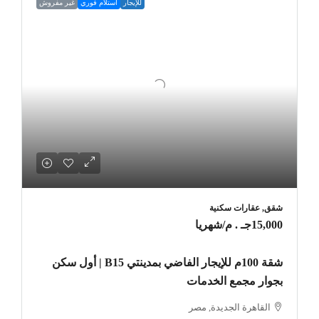
للإيجار
استلام فوري
غير مفروش
شقق, عقارات سكنية
15,000جـ . م
/شهريا
شقة 100م للإيجار الفاضي بمدينتي B15 | أول سكن
بجوار مجمع الخدمات
القاهرة الجديدة, مصر