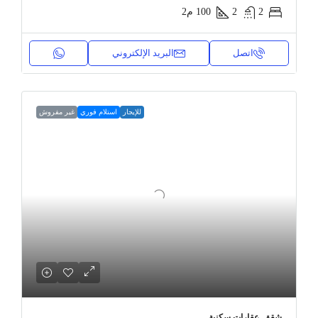
2
2
100
م2
اتصل
البريد الإلكتروني
للإيجار
استلام فوري
غير مفروش
شقق, عقارات سكنية