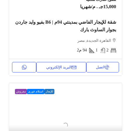
15,000جـ . م
/شهريا
شقة للإيجار الفاضي بمدينتي 94م | B6 بفيو وايد جاردن
بجوار الساوث بارك
القاهرة الجديدة, مصر
2
1
94
م2
اتصل
البريد الإلكتروني
للإيجار
استلام فوري
مفروش