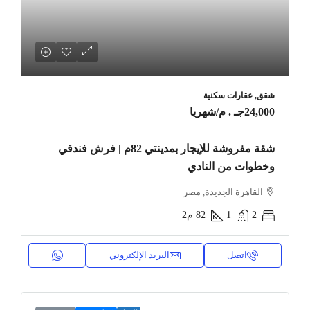
شقق, عقارات سكنية
24,000جـ . م
/شهريا
شقة مفروشة للإيجار بمدينتي 82م | فرش فندقي
وخطوات من النادي
القاهرة الجديدة, مصر
2
1
82
م2
اتصل
البريد الإلكتروني