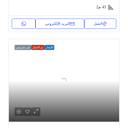
43
م2
اتصل
البريد الإلكتروني
للإيجار
تم الايجار
غير مفروش