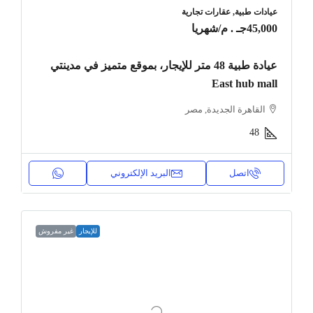
عيادات طبية, عقارات تجارية
45,000جـ . م
/شهريا
عيادة طبية 48 متر للإيجار، بموقع متميز في مدينتي
East hub mall
القاهرة الجديدة, مصر
48
اتصل
البريد الإلكتروني
للإيجار
غير مفروش