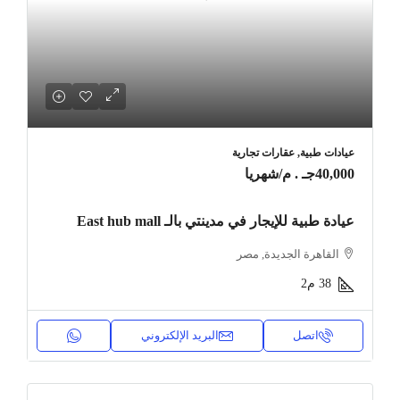
عيادات طبية, عقارات تجارية
40,000جـ . م
/شهريا
عيادة طبية للإيجار في مدينتي بالـ East hub mall
القاهرة الجديدة, مصر
38
م2
اتصل
البريد الإلكتروني