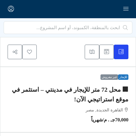
للإيجار
غير مفروش
🏢 محل 72 متر للإيجار في مدينتي – استثمر في
موقع استراتيجي الآن!
القاهرة الجديدة, مصر
70,000جـ . م
/شهرياً