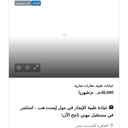
للإيجار
غير مفروش
عيادات طبية, عقارات تجارية
40,000جـ . م
/شهريا
🏥 عيادة طبية للإيجار في مول إيست هب – استثمر
في مستقبل مهني ناجح الآن!
القاهرة الجديدة, مصر