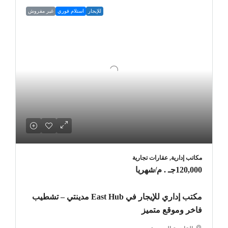
للإيجار
استلام فوري
غير مفروش
مكاتب إدارية, عقارات تجارية
120,000جـ . م
/شهريا
مكتب إداري للإيجار في East Hub مدينتي – تشطيب
فاخر وموقع متميز